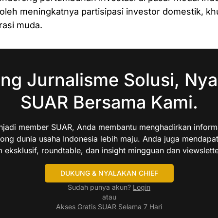
 oleh meningkatnya partisipasi investor domestik, k
rasi muda.
ng Jurnalisme Solusi, Nya
SUAR Bersama Kami.
jadi member SUAR, Anda membantu menghadirkan informas
ng dunia usaha Indonesia lebih maju. Anda juga mendapa
 eksklusif, roundtable, dan insight mingguan dan viewslette
DUKUNG & NYALAKAN CHIEF
Sudah punya akun?
Login
atau
Akses Gratis SUAR Selama 7 Hari