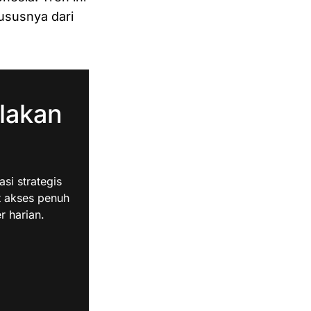
hususnya dari
lakan
i strategis
t akses penuh
r harian.