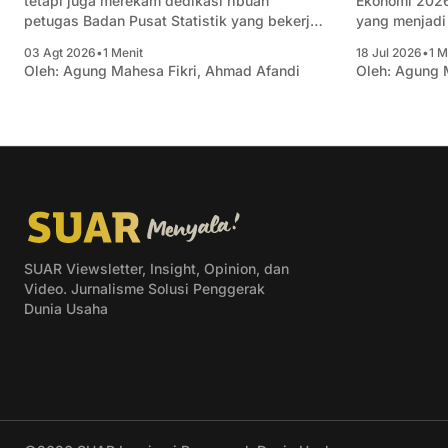
tetapi juga merekam dedikasi ribuan
Ekonomi 2026
petugas Badan Pusat Statistik yang bekerja
yang menjadi 
di lapangan. Mereka menjangkau berbagai
hanya BPS. Se
03 Agt 2026
•
1 Menit
18 Jul 2026
•
1 M
jenis usaha di seluruh Indonesia, mulai dari
menghasilkan
Oleh:
Agung Mahesa Fikri
,
Ahmad Afandi
Oleh:
Agung M
usaha rumahan, UMKM, hingga perusahaan
dan struktur 
berskala besar, untuk memastikan setiap
dasar penyus
aktivitas ekonomi tercatat secara
sekaligus me
menyeluruh. Dalam menjalankan tugasnya,
SUAR Viewsletter, Insight, Opinion, dan
Video. Jurnalisme Solusi Penggerak
Dunia Usaha