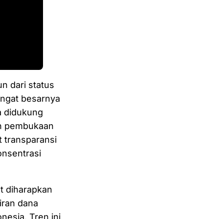
n dari status
gingat besarnya
a didukung
kan pembukaan
 transparansi
onsentrasi
t diharapkan
iran dana
esia. Tren ini