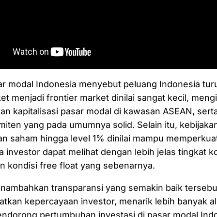
r modal Indonesia menyebut peluang Indonesia turu
t menjadi frontier market dinilai sangat kecil, men
an kapitalisasi pasar modal di kawasan ASEAN, sert
miten yang pada umumnya solid. Selain itu, kebija
an saham hingga level 1% dinilai mampu memperkuat
a investor dapat melihat dengan lebih jelas tingkat k
n kondisi free float yang sebenarnya.
ambahkan transparansi yang semakin baik tersebu
tkan kepercayaan investor, menarik lebih banyak al
endorong pertumbuhan investasi di pasar modal Indon