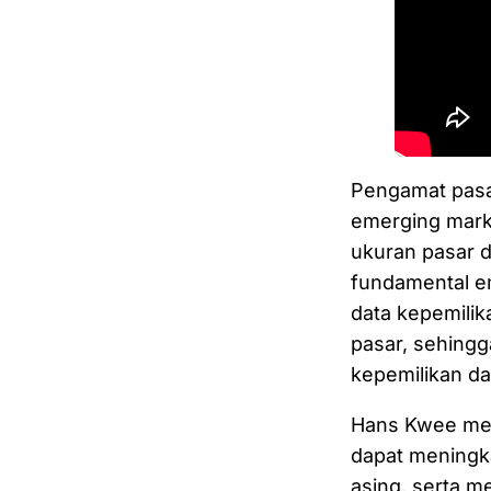
Pengamat pasa
emerging marke
ukuran pasar d
fundamental e
data kepemilik
pasar, sehingg
kepemilikan da
Hans Kwee men
dapat meningka
asing, serta m