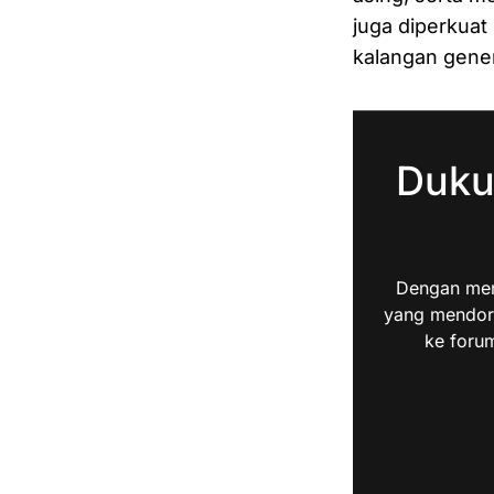
juga diperkuat
kalangan gene
Duku
Dengan men
yang mendoro
ke forum