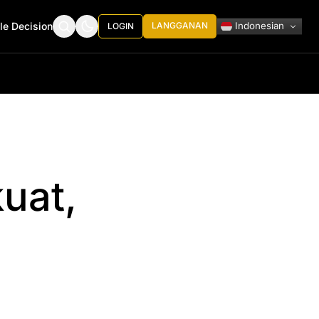
Indonesian
le Decision
LANGGANAN
LOGIN
uat,