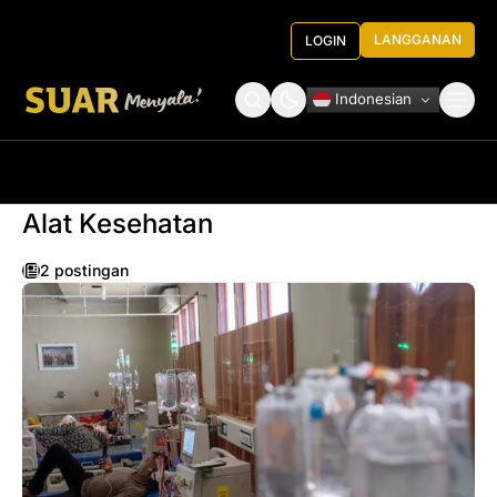
LANGGANAN
LOGIN
Indonesian
Tentang Kami
Roundtable Decision
Alat Kesehatan
2 postingan