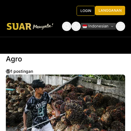
LANGGANAN
LOGIN
Indonesian
Tentang Kami
Roundtable Decision
Agro
1 postingan