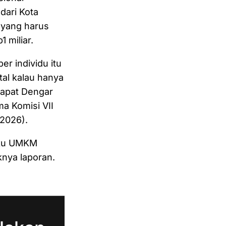
dari Kota
 yang harus
 miliar.
er individu itu
otal kalau hanya
 Rapat Dengar
a Komisi VII
/2026).
laku UMKM
knya laporan.