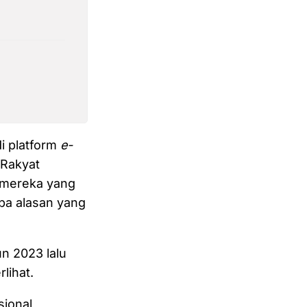
i platform
e-
 Rakyat
s mereka yang
npa alasan yang
un 2023 lalu
lihat.
ional