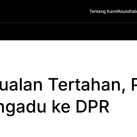
Tentang Kami
Roundtab
jualan Tertahan,
ngadu ke DPR