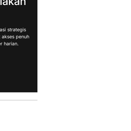
lakan
i strategis
t akses penuh
r harian.