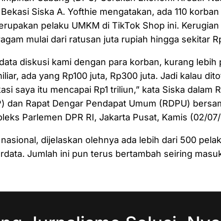
 Bekasi Siska A. Yofthie mengatakan, ada 110 korban 
erupakan pelaku UMKM di TikTok Shop ini. Kerugian
agam mulai dari ratusan juta rupiah hingga sekitar Rp1
l data diskusi kami dengan para korban, kurang lebih p
liar, ada yang Rp100 juta, Rp300 juta. Jadi kalau dit
asi saya itu mencapai Rp1 triliun,” kata Siska dalam
) dan Rapat Dengar Pendapat Umum (RDPU) bersam
leks Parlemen DPR RI, Jakarta Pusat, Kamis (02/07
asional, dijelaskan olehnya ada lebih dari 500 pe
rdata. Jumlah ini pun terus bertambah seiring masu