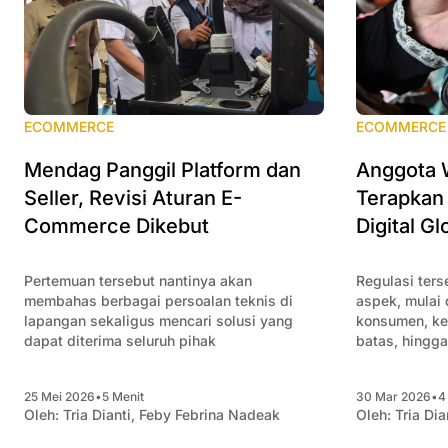
ECOMMERCE
ECOMMERCE
Mendag Panggil Platform dan
Anggota 
Seller, Revisi Aturan E-
Terapkan
Commerce Dikebut
Digital Gl
Pertemuan tersebut nantinya akan
Regulasi ter
membahas berbagai persoalan teknis di
aspek, mulai 
lapangan sekaligus mencari solusi yang
konsumen, kel
dapat diterima seluruh pihak
batas, hingg
perdagangan d
25 Mei 2026
•
5 Menit
30 Mar 2026
•
4
Oleh:
Tria Dianti
,
Feby Febrina Nadeak
Oleh:
Tria Dia