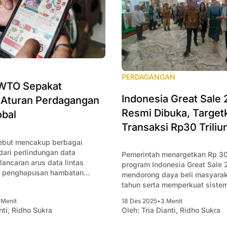
PERDAGANGAN
WTO Sepakat
Indonesia Great Sale
 Aturan Perdagangan
Resmi Dibuka, Target
obal
Transaksi Rp30 Triliu
sebut mencakup berbagai
dari perlindungan data
Pemerintah menargetkan Rp 30 
ancaran arus data lintas
program Indonesia Great Sale
a penghapusan hambatan
mendorong daya beli masyaraka
igital.
tahun serta memperkuat siste
pariwisata.
 Menit
18 Des 2025
•
3 Menit
nti
,
Ridho Sukra
Oleh:
Tria Dianti
,
Ridho Sukra