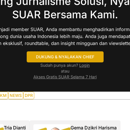
ng Jurnalisme Solusi, Nya
SUAR Bersama Kami.
jadi member SUAR, Anda membantu menghadirkan informas
ng dunia usaha Indonesia lebih maju. Anda juga mendapa
 eksklusif, roundtable, dan insight mingguan dan viewslette
DUKUNG & NYALAKAN CHIEF
Sudah punya akun?
Login
atau
Akses Gratis SUAR Selama 7 Hari
KM
NEWS
DPR
Tria Dianti
Gema Dzikri Harisma