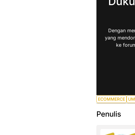
Duku
Dengan men
yang mendoro
ke forum
ECOMMERCE
UM
Penulis