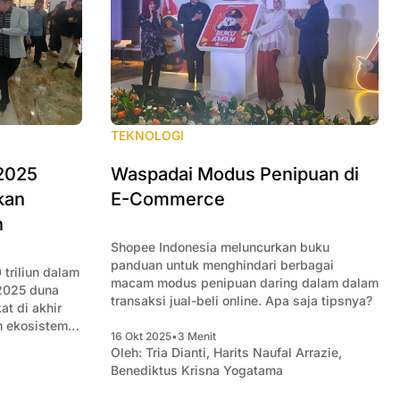
TEKNOLOGI
 2025
Waspadai Modus Penipuan di
kan
E-Commerce
n
Shopee Indonesia meluncurkan buku
panduan untuk menghindari berbagai
triliun dalam
macam modus penipuan daring dalam dalam
 2025 duna
transaksi jual-beli online. Apa saja tipsnya?
t di akhir
m ekosistem
16 Okt 2025
•
3 Menit
Oleh:
Tria Dianti
,
Harits Naufal Arrazie
,
Benediktus Krisna Yogatama