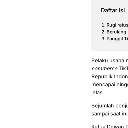
Daftar Isi
Rugi ratu
Berulang
Panggil T
Pelaku usaha m
commerce
TikT
Republik Indon
mencapai hingg
jelas.
Sejumlah penju
sampai saat ini
Ketua Dewan P