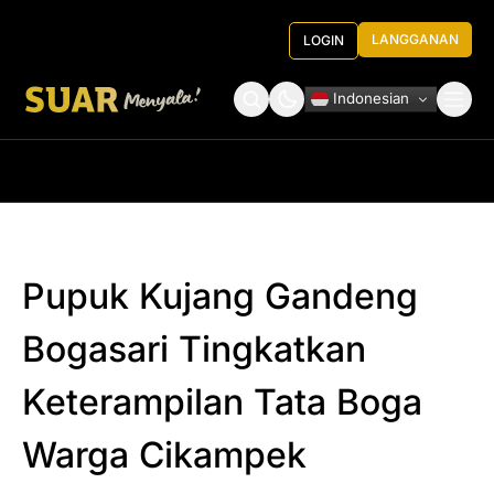
LANGGANAN
LOGIN
Indonesian
Tentang Kami
Roundtable Decision
Pupuk Kujang Gandeng
Bogasari Tingkatkan
Keterampilan Tata Boga
Warga Cikampek