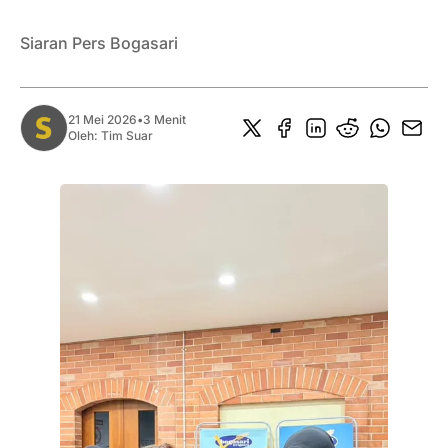
Siaran Pers Bogasari
21 Mei 2026
•
3 Menit
Oleh:
Tim Suar