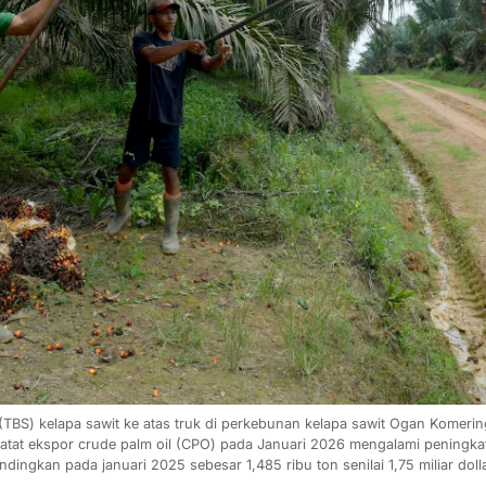
BS) kelapa sawit ke atas truk di perkebunan kelapa sawit Ogan Komering I
atat ekspor crude palm oil (CPO) pada Januari 2026 mengalami peningkat
ibandingkan pada januari 2025 sebesar 1,485 ribu ton senilai 1,75 miliar