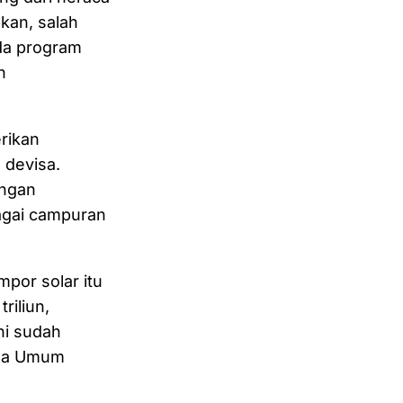
pkan, salah
ada program
h
erikan
 devisa.
engan
agai campuran
por solar itu
riliun,
ni sudah
tua Umum