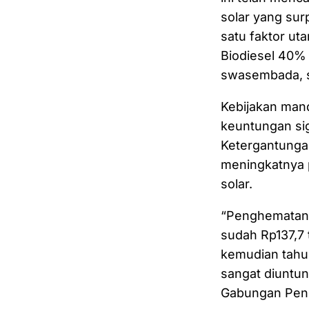
solar yang surp
satu faktor ut
Biodiesel 40% 
swasembada, su
Kebijakan manda
keuntungan sig
Ketergantungan
meningkatnya 
solar.
“Penghematan d
sudah Rp137,7 t
kemudian tahun
sangat diuntu
Gabungan Peng