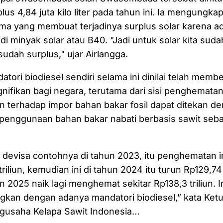
lus 4,84 juta kilo liter pada tahun ini. Ia mengungka
ama yang membuat terjadinya surplus solar karena 
di minyak solar atau B40. "Jadi untuk solar kita suda
dah surplus," ujar Airlangga.
tori biodiesel sendiri selama ini dinilai telah memb
nifikan bagi negara, terutama dari sisi penghematan
 terhadap impor bahan bakar fosil dapat ditekan d
penggunaan bahan bakar nabati berbasis sawit seb
evisa contohnya di tahun 2023, itu penghematan im
riliun, kemudian ini di tahun 2024 itu turun Rp129,74 t
 2025 naik lagi menghemat sekitar Rp138,3 triliun. I
ngkan dengan adanya mandatori biodiesel,” kata Ke
usaha Kelapa Sawit Indonesia…