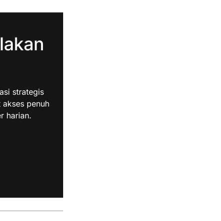
lakan
i strategis
t akses penuh
r harian.