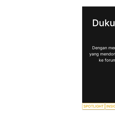
Duku
Dengan men
yang mendoro
ke forum
SPOTLIGHT
INSI