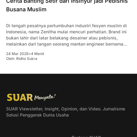
Cerita Banting Setir dari Insinyur jadi Pebisnis
Busana Muslim
Di tengah pesatnya pertumbuhan industri fesyen muslim di
Indonesia, nama Zenitha mulai mencuri perhatian. Brand ini
bukan lahir dari latar belakang desainer atau pebisnis,
melainkan dari tangan seorang mantan engineer bernama
Ryan Syafikri.
24 Mar 2026
•
4 Menit
Oleh:
Ridho Sukra
SUAR Viewsletter, Insight, Opinion, dan Video. Jurnalisme
Solusi Penggerak Dunia Usaha