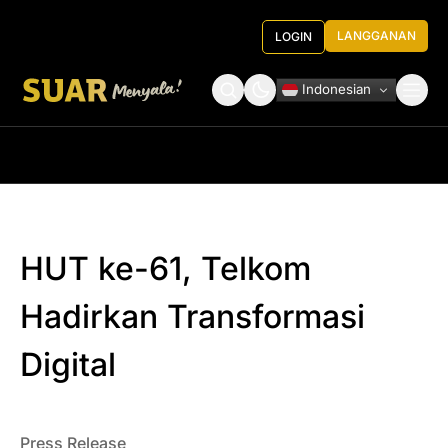
LANGGANAN
LOGIN
Indonesian
Tentang Kami
Roundtable Decision
HUT ke-61, Telkom
Hadirkan Transformasi
Digital
Press Release