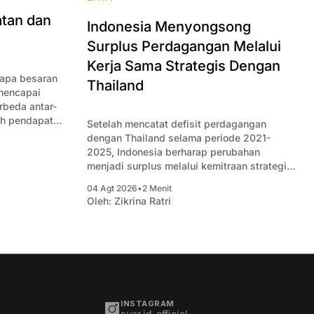
tan dan
Indonesia Menyongsong
Surplus Perdagangan Melalui
Kerja Sama Strategis Dengan
rapa besaran
Thailand
 mencapai
beda antar-
ah pendapatan
Setelah mencatat defisit perdagangan
aan.
dengan Thailand selama periode 2021-
2025, Indonesia berharap perubahan
menjadi surplus melalui kemitraan strategis
yang baru.
04 Agt 2026
•
2 Menit
Oleh:
Zikrina Ratri
INSTAGRAM
suar.id_official