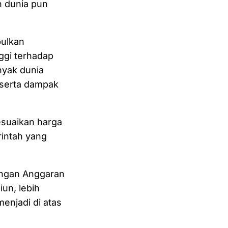
h dunia pun
bulkan
ggi terhadap
nyak dunia
, serta dampak
esuaikan harga
rintah yang
angan Anggaran
iun, lebih
enjadi di atas