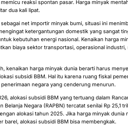
 memicu reaksi spontan pasar. Harga minyak menta
ar dua kali lipat.
 sebagai net importir minyak bumi, situasi ini menim
mengingat ketergantungan domestik yang sangat tin
ntuk kebutuhan energi nasional. Kenaikan harga mi
kan biaya sektor transportasi, operasional industri
h, kenaikan harga minyak dunia berarti harus meny
lokasi subsidi BBM. Hal itu karena ruang fiskal peme
at penerimaan negara yang cenderung menurun.
026, alokasi subsidi BBM yang tertuang dalam Ranc
Belanja Negara (RAPBN) tercatat senilai Rp 25,1 tril
ngan alokasi tahun 2025. Jika harga minyak dunia m
er barel, alokasi subsidi BBM bisa membengkak.