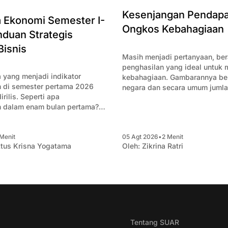
Kesenjangan Pendapa
Ekonomi Semester I-
Ongkos Kebahagiaan
duan Strategis
Bisnis
Masih menjadi pertanyaan, be
penghasilan yang ideal untuk
 yang menjadi indikator
kebahagiaan. Gambarannya ber
 di semester pertama 2026
negara dan secara umum juml
rilis. Seperti apa
sulit mengejar biaya kebahagi
 dalam enam bulan pertama?
mencoba merangkum data-data
knai apa saja yang penting
Menit
05 Agt 2026
•
2 Menit
ha.
tus Krisna Yogatama
Oleh:
Zikrina Ratri
Tentang SUAR