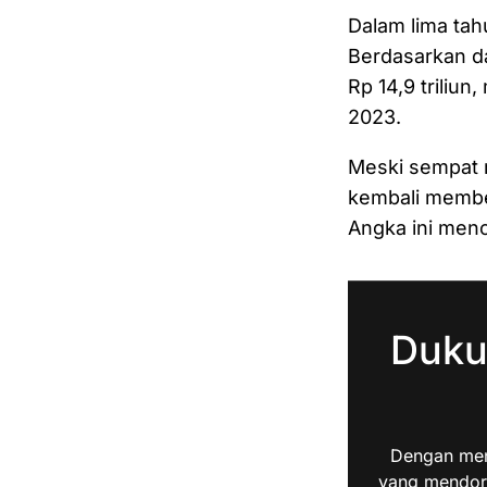
Dalam lima tah
Berdasarkan d
Rp 14,9 triliun
2023.
Meski sempat 
kembali membe
Angka ini men
Duku
Dengan men
yang mendoro