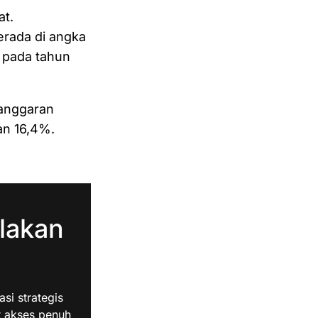
at.
erada di angka
n pada tahun
 anggaran
an 16,4%.
lakan
i strategis
t akses penuh