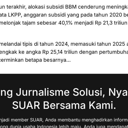
un terakhir, alokasi subsidi BBM cenderung meningk
ata LKPP, anggaran subsidi yang pada tahun 2020 b
, melonjak tajam sebesar 40,1% menjadi Rp 21,3 triliu
melandai tipis di tahun 2024, memasuki tahun 2025
ngkak ke angka Rp 25,14 triliun dengan pertumbuh
cerminkan betapa besarnya…
ng Jurnalisme Solusi, Nya
SUAR Bersama Kami.
jadi member SUAR, Anda membantu menghadirkan informas
ng dunia usaha Indonesia lebih maju. Anda juga mendapa