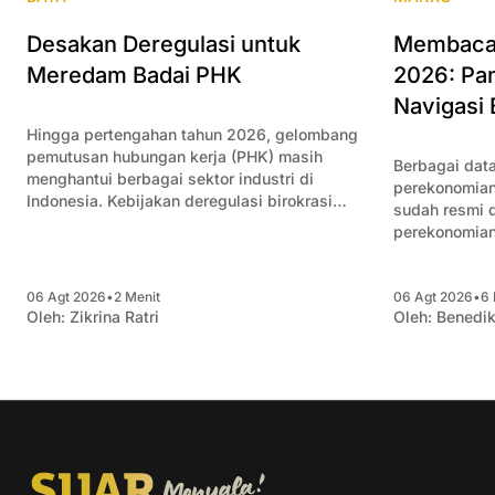
Membaca 
Desakan Deregulasi untuk
2026: Pan
Meredam Badai PHK
Navigasi 
Hingga pertengahan tahun 2026, gelombang
pemutusan hubungan kerja (PHK) masih
Berbagai data
menghantui berbagai sektor industri di
perekonomian
Indonesia. Kebijakan deregulasi birokrasi
sudah resmi di
menjadi kunci untuk meredam angka PHK
perekonomian
semakin bertambah.
Artikel ini 
itu dan mema
06 Agt 2026
•
2 Menit
06 Agt 2026
•
6 
bagi pengusa
Oleh:
Zikrina Ratri
Oleh:
Benedik