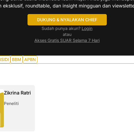
 eksklusif, roundtable, dan insight mingguan dan viewslette
DUKUNG & NYALAKAN CHIEF
Sudah punya akun?
Login
atau
Akses Gratis SUAR Selama 7 Hari
SIDI
BBM
APBN
Zikrina Ratri
Peneliti