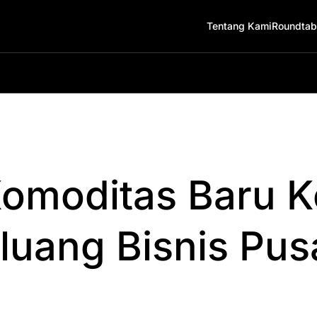
Tentang Kami
Roundtab
omoditas Baru K
luang Bisnis Pusa