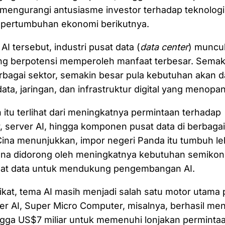
engurangi antusiasme investor terhadap teknologi 
 pertumbuhan ekonomi berikutnya.
 AI tersebut, industri pusat data (
data center
) muncul
ang berpotensi memperoleh manfaat terbesar. Semak
erbagai sektor, semakin besar pula kebutuhan akan 
ta, jaringan, dan infrastruktur digital yang menopa
tu terlihat dari meningkatnya permintaan terhadap
 server AI, hingga komponen pusat data di berbagai
na menunjukkan, impor negeri Panda itu tumbuh leb
rena didorong oleh meningkatnya kebutuhan semikon
at data untuk mendukung pengembangan AI.
ikat, tema AI masih menjadi salah satu motor utama
er AI, Super Micro Computer, misalnya, berhasil m
gga US$7 miliar untuk memenuhi lonjakan permintaa