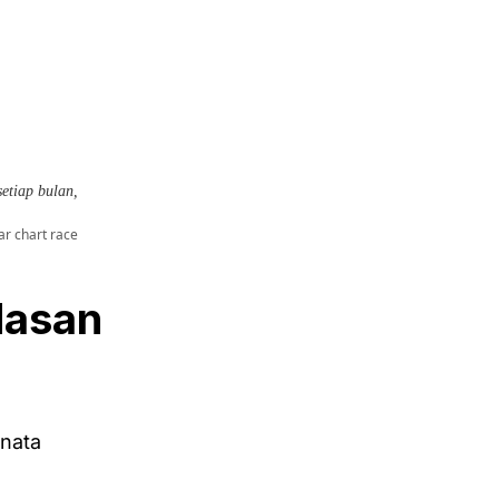
dasan
anata