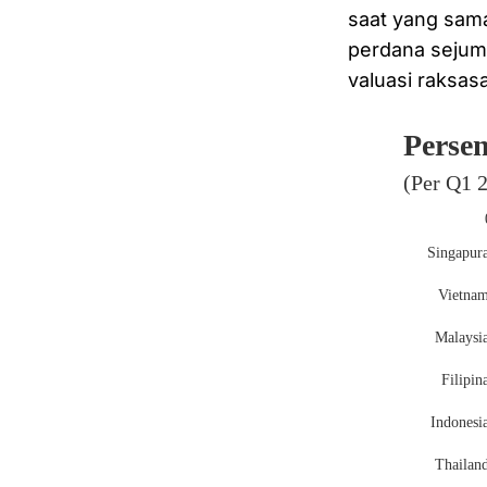
saat yang sama
perdana sejuml
valuasi raksasa