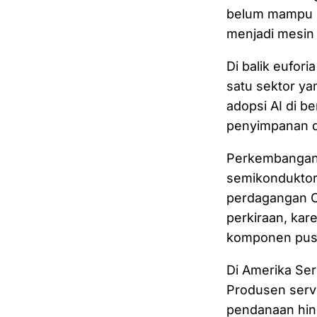
belum mampu m
menjadi mesin
Di balik euforia
satu sektor y
adopsi AI di b
penyimpanan da
Perkembangan i
semikonduktor,
perdagangan Ci
perkiraan, ka
komponen pus
Di Amerika Ser
Produsen serv
pendanaan hin