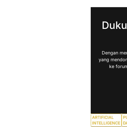
Duku
Dengan men
yang mendoro
ke forum
ARTIFICIAL
P
INTELLIGENCE
D