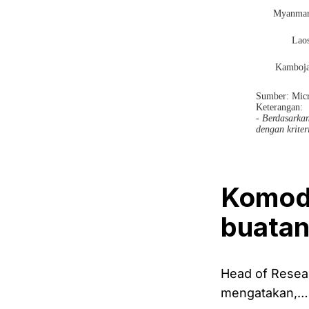
Komodi
buata
Head of Resea
mengatakan,…