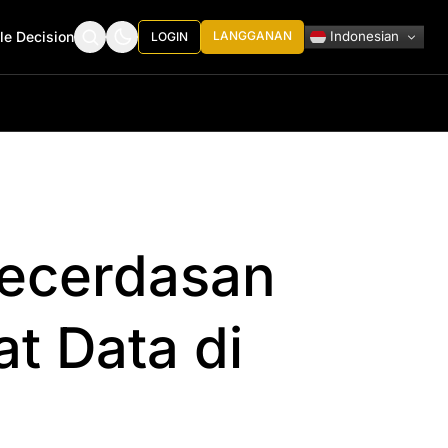
Indonesian
le Decision
LANGGANAN
LOGIN
ecerdasan
t Data di