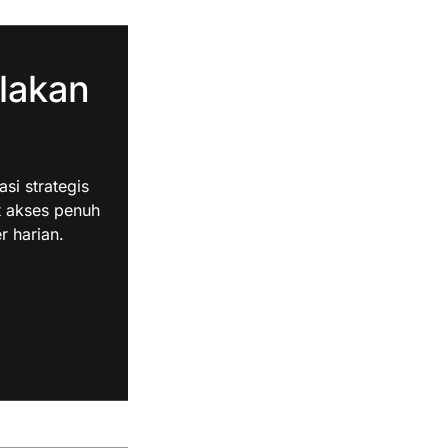
lakan
i strategis
t akses penuh
r harian.