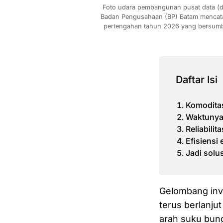
Foto udara pembangunan pusat data (da
Badan Pengusahaan (BP) Batam mencatat to
pertengahan tahun 2026 yang bersumber
Daftar Isi
Komoditas
Waktunya 
Reliabili
Efisiensi
Jadi solus
Gelombang inve
terus berlanju
arah suku bunga