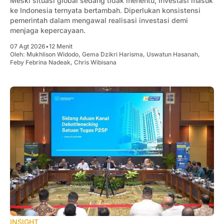
Meski situasi global sedang tidak menentu, investasi masuk
ke Indonesia ternyata bertambah. Diperlukan konsistensi
pemerintah dalam mengawal realisasi investasi demi
menjaga kepercayaan.
07 Agt 2026
•
12 Menit
Oleh:
Mukhlison Widodo
,
Gema Dzikri Harisma
,
Uswatun Hasanah
,
Feby Febrina Nadeak
,
Chris Wibisana
INSIGHT