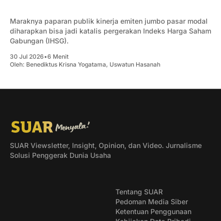
Maraknya paparan publik kinerja emiten jumbo pasar modal
diharapkan bisa jadi katalis pergerakan Indeks Harga Saham
Gabungan (IHSG).
30 Jul 2026
•
6 Menit
Oleh:
Benediktus Krisna Yogatama
,
Uswatun Hasanah
SUAR Viewsletter, Insight, Opinion, dan Video. Jurnalisme
Solusi Penggerak Dunia Usaha
Tentang SUAR
Pedoman Media Siber
Ketentuan Penggunaan