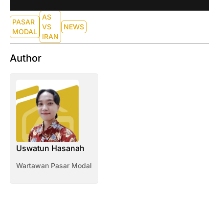
AS
PASAR
VS
NEWS
MODAL
IRAN
Author
Uswatun Hasanah
Wartawan Pasar Modal