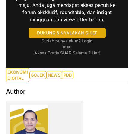
maju. Anda juga mendapat akses penuh ke
forum eksklusif, roundtable, dan insight
mingguan dan viewsletter harian.
DUKUNG & NYALAKAN CHIEF
Sudah punya akun?
Login
atau
Akses Gratis SUAR Selama 7 Hari
EKONOMI
GOJEK
NEWS
PDB
DIGITAL
Author