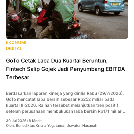
EKONOMI
DIGITAL
‎GoTo Cetak Laba Dua Kuartal Beruntun,
Fintech Salip Gojek Jadi Penyumbang EBITDA
Terbesar
‎Berdasarkan laporan kinerja yang dirilis Rabu (29/7/2026),
GoTo mencatat laba bersih sebesar Rp252 miliar pada
kuartal II-2026. Raihan tersebut melanjutkan tren positif
setelah perusahaan membukukan laba bersih Rp171 miliar
pada kuartal I-2026.
30 Jul 2026
•
8 Menit
Oleh:
Benediktus Krisna Yogatama
,
Uswatun Hasanah