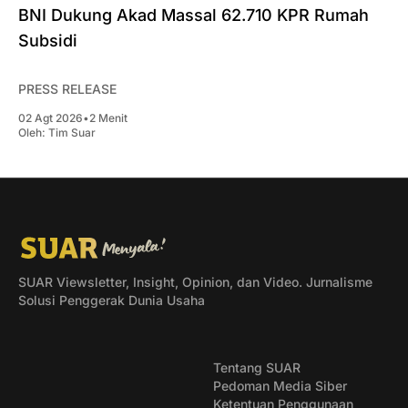
BNI Dukung Akad Massal 62.710 KPR Rumah
Subsidi
PRESS RELEASE
02 Agt 2026
•
2 Menit
Oleh:
Tim Suar
SUAR Viewsletter, Insight, Opinion, dan Video. Jurnalisme
Solusi Penggerak Dunia Usaha
Tentang SUAR
Pedoman Media Siber
Ketentuan Penggunaan