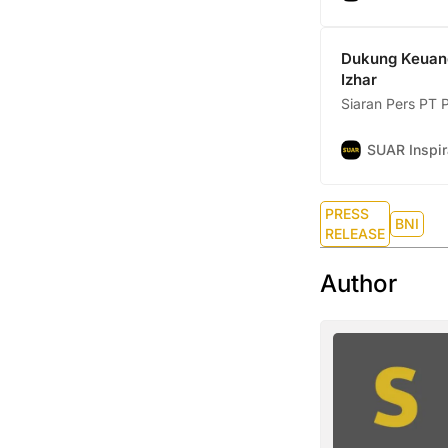
Dukung Keuanga
Izhar
Siaran Pers PT 
SUAR Inspir
PRESS
BNI
RELEASE
Author