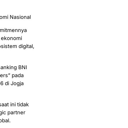
omi Nasional
omitmennya
n ekonomi
istem digital,
Banking BNI
kers” pada
6 di Jogja
t ini tidak
gic partner
bal.