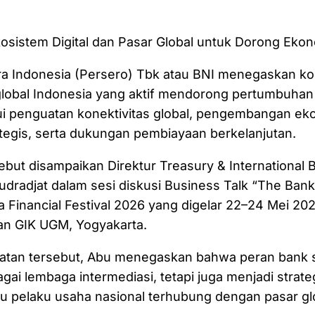
osistem Digital dan Pasar Global untuk Dorong Ekon
a Indonesia (Persero) Tbk atau BNI menegaskan k
global Indonesia yang aktif mendorong pertumbuha
ui penguatan konektivitas global, pengembangan ekos
ategis, serta dukungan pembiayaan berkelanjutan.
but disampaikan Direktur Treasury & International 
dradjat dalam sesi diskusi Business Talk “The Ban
a Financial Festival 2026 yang digelar 22–24 Mei 202
an GIK UGM, Yogyakarta.
tan tersebut, Abu menegaskan bahwa peran bank saa
gai lembaga intermediasi, tetapi juga menjadi strate
 pelaku usaha nasional terhubung dengan pasar glo