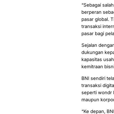
“Sebagai salah
berperan seba
pasar global.
transaksi inte
pasar bagi pel
Sejalan dengan
dukungan kepa
kapasitas usah
kemitraan bisni
BNI sendiri t
transaksi digi
seperti wondr
maupun korpor
“Ke depan, BN