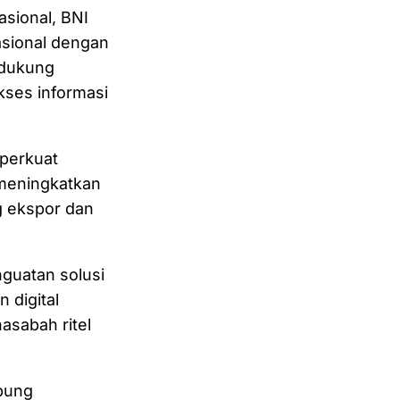
asional, BNI
sional dengan
ndukung
akses informasi
mperkuat
meningkatkan
g ekspor dan
guatan solusi
 digital
asabah ritel
bung