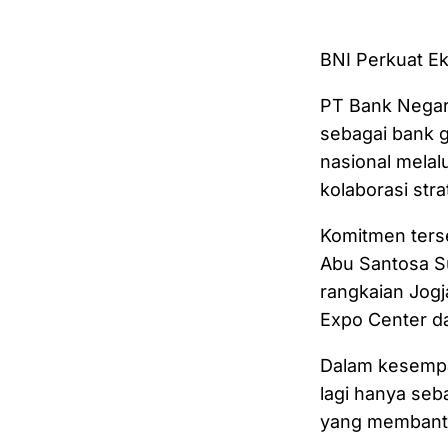
BNI Perkuat Ek
PT Bank Negar
sebagai bank 
nasional melal
kolaborasi str
Komitmen terse
Abu Santosa Su
rangkaian Jogj
Expo Center d
Dalam kesempa
lagi hanya seba
yang membantu