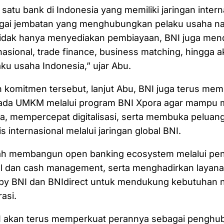
 satu bank di Indonesia yang memiliki jaringan intern
gai jembatan yang menghubungkan pelaku usaha na
 Tidak hanya menyediakan pembiayaan, BNI juga me
rnasional, trade finance, business matching, hingga 
aku usaha Indonesia,” ujar Abu.
 komitmen tersebut, lanjut Abu, BNI juga terus me
da UMKM melalui program BNI Xpora agar mampu 
a, mempercepat digitalisasi, serta membuka peluan
s internasional melalui jaringan global BNI.
elah membangun open banking ecosystem melalui pen
tal dan cash management, serta menghadirkan layanan
 by BNI dan BNIdirect untuk mendukung kebutuhan n
asi.
I akan terus memperkuat perannya sebagai penghu