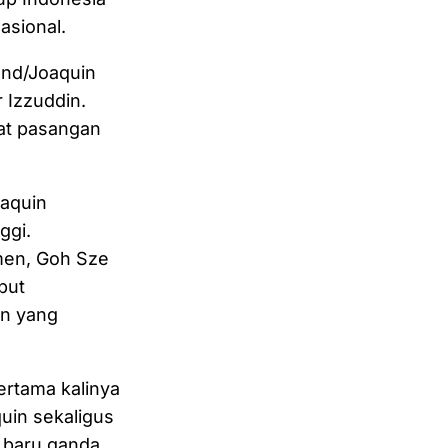
asional.
ond/Joaquin
 Izzuddin.
at pasangan
oaquin
ggi.
men, Goh Sze
but
an yang
rtama kalinya
uin sekaligus
 baru ganda