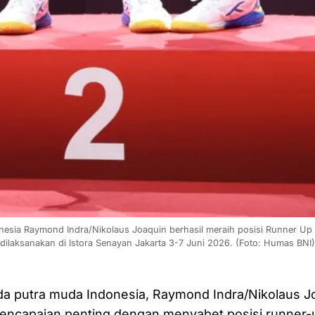
esia Raymond Indra/Nikolaus Joaquin berhasil meraih posisi Runner Up
dilaksanakan di Istora Senayan Jakarta 3-7 Juni 2026. (Foto: Humas BNI)
a putra muda Indonesia, Raymond Indra/Nikolaus Jo
encapaian penting dengan menyabet posisi runner-