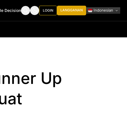
Indonesian
le Decision
LANGGANAN
LOGIN
unner Up
uat