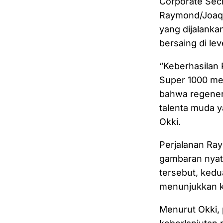
Corporate Sec
Raymond/Joaqu
yang dijalank
bersaing di lev
“Keberhasilan
Super 1000 me
bahwa regenera
talenta muda y
Okki.
Perjalanan Ra
gambaran nyata
tersebut, ked
menunjukkan k
Menurut Okki,