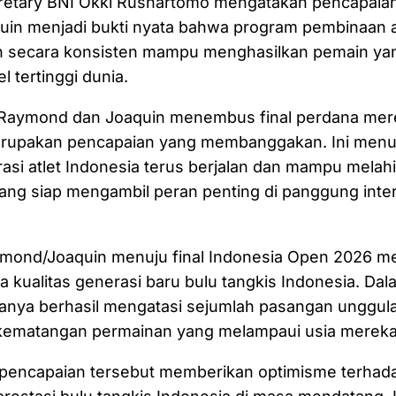
retary BNI Okki Rushartomo mengatakan pencapaia
in menjadi bukti nyata bahwa program pembinaan a
an secara konsisten mampu menghasilkan pemain ya
el tertinggi dunia.
 Raymond dan Joaquin menembus final perdana mere
rupakan pencapaian yang membanggakan. Ini menu
si atlet Indonesia terus berjalan dan mampu melahi
ang siap mengambil peran penting di panggung intern
ymond/Joaquin menuju final Indonesia Open 2026 me
 kualitas generasi baru bulu tangkis Indonesia. Da
uanya berhasil mengatasi sejumlah pasangan unggul
ematangan permainan yang melampaui usia mereka
 pencapaian tersebut memberikan optimisme terhad