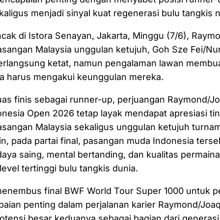
aligus menjadi sinyal kuat regenerasi bulu tangkis n
cak di Istora Senayan, Jakarta, Minggu (7/6), Raym
sangan Malaysia unggulan ketujuh, Goh Sze Fei/Nur
erlangsung ketat, namun pengalaman lawan membu
a harus mengakui keunggulan mereka.
uas finis sebagai runner-up, perjuangan Raymond/J
nesia Open 2026 tetap layak mendapat apresiasi tin
sangan Malaysia sekaligus unggulan ketujuh turna
in, pada partai final, pasangan muda Indonesia terse
ya saing, mental bertanding, dan kualitas permain
level tertinggi bulu tangkis dunia.
menembus final BWF World Tour Super 1000 untuk pe
aian penting dalam perjalanan karier Raymond/Joaq
tensi besar keduanya sebagai bagian dari generasi