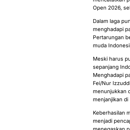
Open 2026, sek
Dalam laga pun
menghadapi pa
Pertarungan b
muda Indonesi
Meski harus p
sepanjang Indo
Menghadapi pa
Fei/Nur Izzudd
menunjukkan da
menjanjikan di 
Keberhasilan 
menjadi pencap
menegaskan po