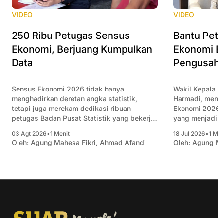
VIDEO
VIDEO
250 Ribu Petugas Sensus
Bantu Pe
Ekonomi, Berjuang Kumpulkan
Ekonomi 
Data
Pengusah
Sensus Ekonomi 2026 tidak hanya
Wakil Kepala
menghadirkan deretan angka statistik,
Harmadi, me
tetapi juga merekam dedikasi ribuan
Ekonomi 2026
petugas Badan Pusat Statistik yang bekerja
yang menjadi 
di lapangan. Mereka menjangkau berbagai
hanya BPS. Se
03 Agt 2026
•
1 Menit
18 Jul 2026
•
1 M
jenis usaha di seluruh Indonesia, mulai dari
menghasilkan
Oleh:
Agung Mahesa Fikri
,
Ahmad Afandi
Oleh:
Agung M
usaha rumahan, UMKM, hingga perusahaan
dan struktur 
berskala besar, untuk memastikan setiap
dasar penyus
aktivitas ekonomi tercatat secara
sekaligus me
menyeluruh. Dalam menjalankan tugasnya,