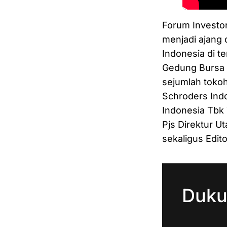
Forum Investo
menjadi ajang 
Indonesia di t
Gedung Bursa E
sejumlah tokoh
Schroders Indo
Indonesia Tbk 
Pjs Direktur U
sekaligus Edito
Duku