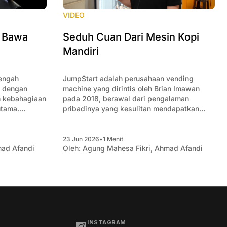
VIDEO
, Bawa
Seduh Cuan Dari Mesin Kopi
Mandiri
engah
JumpStart adalah perusahaan vending
s dengan
machine yang dirintis oleh Brian Imawan
 kebahagiaan
pada 2018, berawal dari pengalaman
utama.
pribadinya yang kesulitan mendapatkan
tra menyebut
kopi secara cepat dan praktis di lingkungan
enjual
kantor. Dari sebuah mesin kopi yang
kan
dipasang untuk memenuhi kebutuhan
23 Jun 2026
•
1 Menit
ad Afandi
Oleh:
Agung Mahesa Fikri
,
Ahmad Afandi
ngunjung
karyawan, usaha ini berkembang menjadi
berhasilan
jaringan vending machine dengan ribuan
antung pada
titik layanan di berbagai
imulai dari
INSTAGRAM