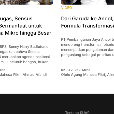
VIDEO
tugas, Sensus
Dari Garuda ke Ancol
Bermanfaat untuk
Formula Transformasi
a Mikro hingga Besar
PT Pembangunan Jaya Ancol t
mendorong transformasi bisni
 BPS, Sonny Harry Budiutomo
menempatkan pengalaman dan
negaskan bahwa Sensus
pengunjung sebagai prioritas 
 merupakan agenda nasional
Komisaris Utama Irfan Setiapu
milik seluruh bangsa, bukan
bahwa Ancol bukan sekadar m
nsus ini bertujuan
wahana, melainkan menghadir
enit
02 Jul 2026
•
1 Menit
 data akurat mengenai kondisi
ahesa Fikri
,
Ahmad Afandi
Oleh:
Agung Mahesa Fikri
,
Ahm
pengalaman yang membuat pe
ekonomi Indonesia sebagai
ingin kembali. Menurutnya, ke
unan kebijakan pemerintah,
transformasi tidak hanya berg
njadi acuan bagi pelaku usaha
inovasi atau teknologi, tetapi d
dan investor. Ia menjelaskan,
perubahan
Tentang SUAR