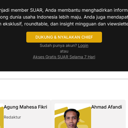
jadi member SUAR, Anda membantu menghadirkan informas
ng dunia usaha Indonesia lebih maju. Anda juga mendapa
 eksklusif, roundtable, dan insight mingguan dan viewslette
DUKUNG & NYALAKAN CHIEF
Sudah punya akun?
Login
atau
Akses Gratis SUAR Selama 7 Hari
Agung Mahesa Fikri
Ahmad Afandi
Redaktur