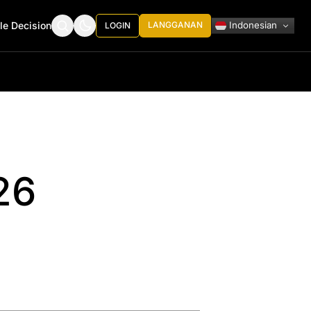
Indonesian
le Decision
LANGGANAN
LOGIN
26