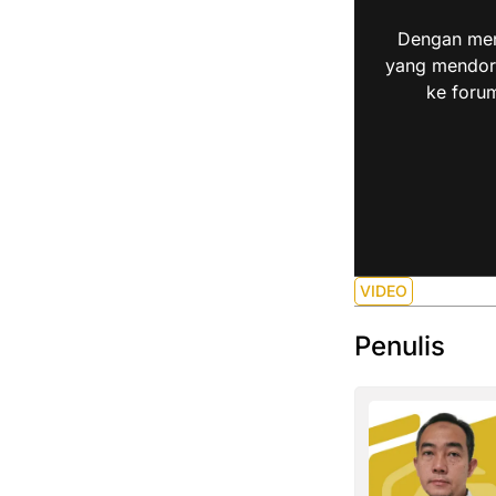
Dengan men
yang mendoro
ke forum
VIDEO
Penulis