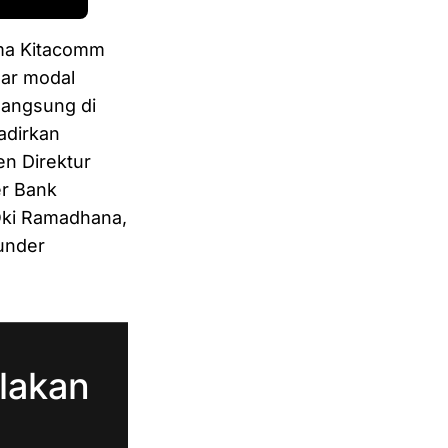
ama Kitacomm
sar modal
langsung di
adirkan
en Direktur
er Bank
 Oki Ramadhana,
ounder
lakan