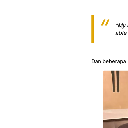
“My 
able
Dan beberapa h