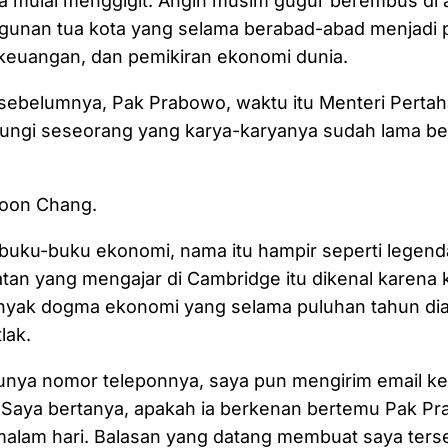
a mulai menggigit. Angin musim gugur berembus di 
unan tua kota yang selama berabad-abad menjadi 
keuangan, dan pemikiran ekonomi dunia.
 sebelumnya, Pak Prabowo, waktu itu Menteri Perta
ngi seseorang yang karya-karyanya sudah lama bel
oon Chang.
buku-buku ekonomi, nama itu hampir seperti legend
atan yang mengajar di Cambridge itu dikenal karena
yak dogma ekonomi yang selama puluhan tahun di
lak.
unya nomor teleponnya, saya pun mengirim email ke
 Saya bertanya, apakah ia berkenan bertemu Pak Pr
 malam hari. Balasan yang datang membuat saya ter