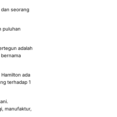
 dan seorang
n puluhan
ertegun adalah
a bernama
 Hamilton ada
uang terhadap 1
ani.
gi, manufaktur,