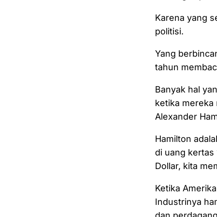
Karena yang s
politisi.
Yang berbinca
tahun membaca
Banyak hal yan
ketika mereka 
Alexander Hami
Hamilton adala
di uang kertas 
Dollar, kita m
Ketika Amerika
Industrinya ham
dan perdagang