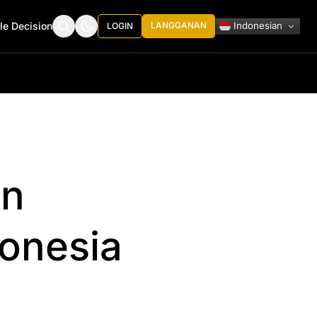
Indonesian
le Decision
LANGGANAN
LOGIN
an
onesia