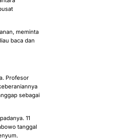
antara
pusat
hanan, meminta
iau baca dan
a. Profesor
 keberaniannya
anggap sebagai
padanya. 11
abowo tanggal
senyum.