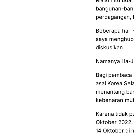
Malam itu udar
bangunan-bang
perdagangan, 
Beberapa hari
saya menghubu
diskusikan.
Namanya Ha-J
Bagi pembaca 
asal Korea Sel
menantang ban
kebenaran mut
Karena tidak p
Oktober 2022.
14 Oktober di