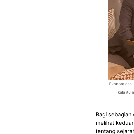
 Ekonom asal Korea Selatan, Ha-Joon Chang saat bertemu dengan Presiden Prabowo Subianto, yang 
kala itu
Bagi sebagian 
melihat kedua
tentang sejara