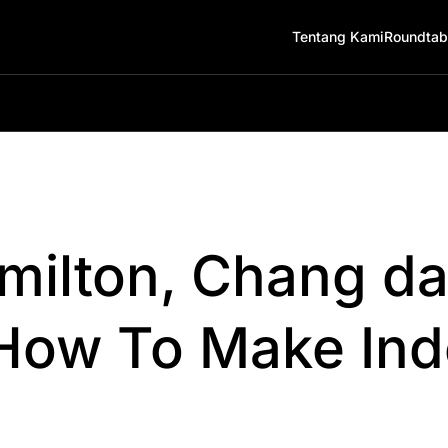
Tentang Kami
Roundtab
milton, Chang d
 How To Make Ind