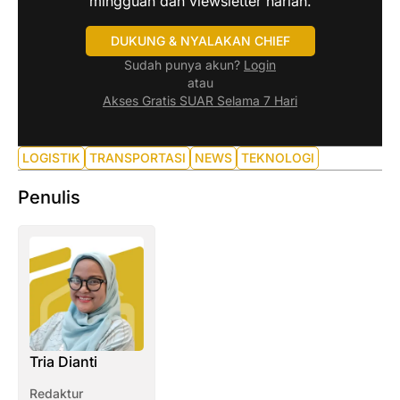
mingguan dan viewsletter harian.
DUKUNG & NYALAKAN CHIEF
Sudah punya akun?
Login
atau
Akses Gratis SUAR Selama 7 Hari
LOGISTIK
TRANSPORTASI
NEWS
TEKNOLOGI
Penulis
Tria Dianti
Redaktur