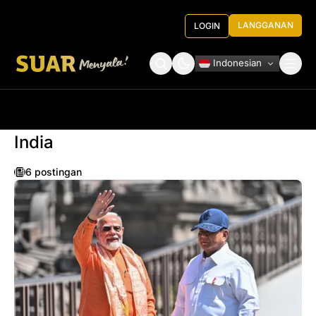
LANGGANAN
LOGIN
Indonesian
Tentang Kami
Roundtable Decision
India
6 postingan