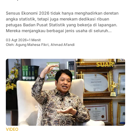
Sensus Ekonomi 2026 tidak hanya menghadirkan deretan
angka statistik, tetapi juga merekam dedikasi ribuan
petugas Badan Pusat Statistik yang bekerja di lapangan.
Mereka menjangkau berbagai jenis usaha di seluruh
Indonesia, mulai dari usaha rumahan, UMKM, hingga
03 Agt 2026
•
1 Menit
perusahaan berskala besar, untuk memastikan setiap
Oleh:
Agung Mahesa Fikri
,
Ahmad Afandi
aktivitas ekonomi tercatat secara menyeluruh. Dalam
menjalankan tugasnya,
VIDEO