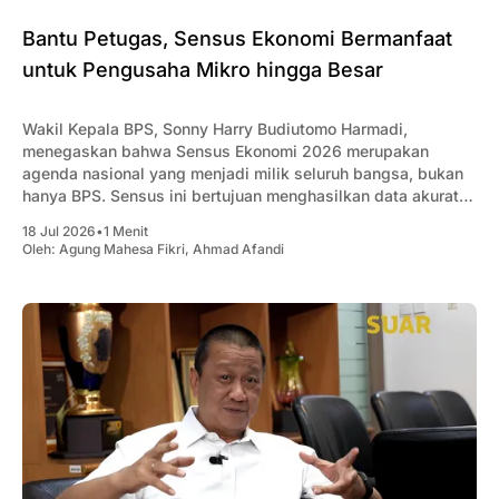
Bantu Petugas, Sensus Ekonomi Bermanfaat
untuk Pengusaha Mikro hingga Besar
Wakil Kepala BPS, Sonny Harry Budiutomo Harmadi,
menegaskan bahwa Sensus Ekonomi 2026 merupakan
agenda nasional yang menjadi milik seluruh bangsa, bukan
hanya BPS. Sensus ini bertujuan menghasilkan data akurat
mengenai kondisi dan struktur ekonomi Indonesia sebagai
18 Jul 2026
•
1 Menit
dasar penyusunan kebijakan pemerintah, sekaligus menjadi
Oleh:
Agung Mahesa Fikri
,
Ahmad Afandi
acuan bagi pelaku usaha dan investor. Ia menjelaskan,