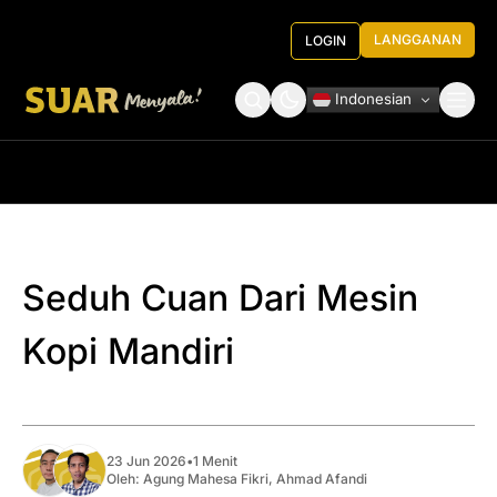
LANGGANAN
LOGIN
Indonesian
Tentang Kami
Roundtable Decision
Seduh Cuan Dari Mesin
Kopi Mandiri
23 Jun 2026
•
1 Menit
Oleh:
Agung Mahesa Fikri
,
Ahmad Afandi