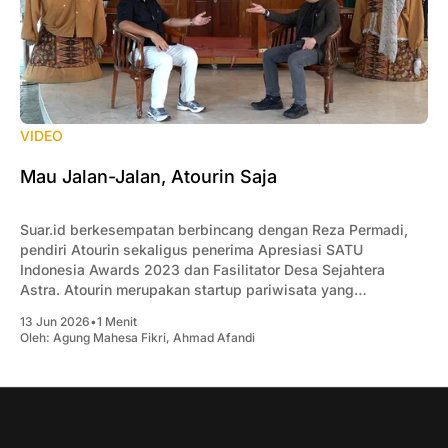
VIDEO
Mau Jalan-Jalan, Atourin Saja
Suar.id berkesempatan berbincang dengan Reza Permadi,
pendiri Atourin sekaligus penerima Apresiasi SATU
Indonesia Awards 2023 dan Fasilitator Desa Sejahtera
Astra. Atourin merupakan startup pariwisata yang
mengembangkan solusi digital untuk mendukung
13 Jun 2026
•
1 Menit
pengelolaan destinasi wisata di berbagai daerah di
Oleh:
Agung Mahesa Fikri
,
Ahmad Afandi
Indonesia. Dalam wawancara tersebut, Reza
mengungkapkan bahwa Atourin menjalin sinergi dengan
Desa