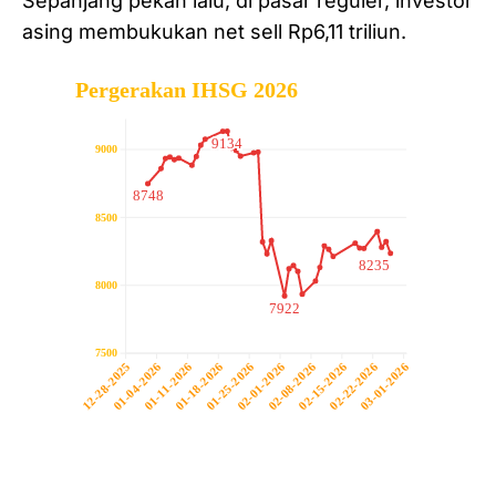
Sepanjang pekan lalu, di pasar reguler, investor
asing membukukan net sell Rp6,11 triliun.