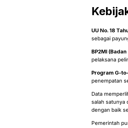
Kebija
UU No. 18 Tah
sebagai payun
BP2MI (Badan 
pelaksana pel
Program G-to
penempatan s
Data memperlih
salah satunya 
dengan baik se
Pemerintah pun