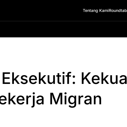
Tentang Kami
Roundtab
Eksekutif: Keku
ekerja Migran