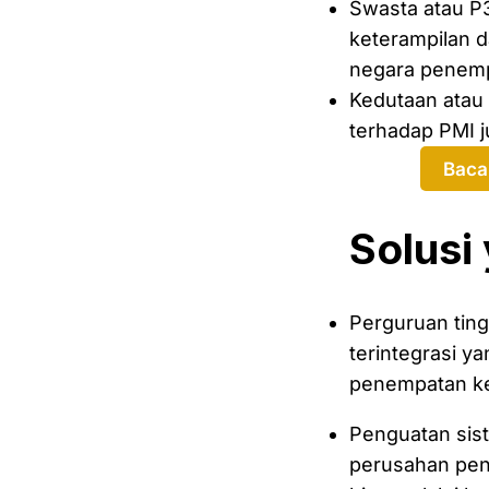
Swasta atau P
keterampilan 
negara penem
Kedutaan atau 
terhadap PMI j
Baca
Solusi
Perguruan ting
terintegrasi y
penempatan ker
Penguatan sist
perusahan pen