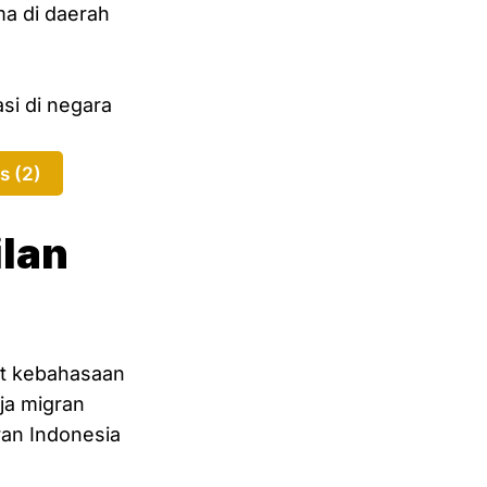
ma di daerah
i di negara
s (2)
lan
at kebahasaan
ja migran
an Indonesia