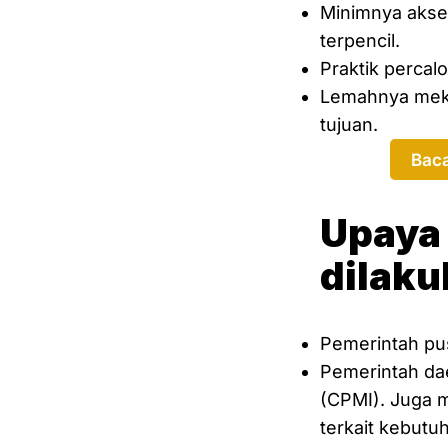
Minimnya akses
terpencil.
Praktik percal
Lemahnya meka
tujuan.
Baca
Upaya 
dilaku
Pemerintah pus
Pemerintah dae
(CPMI). Juga 
terkait kebut