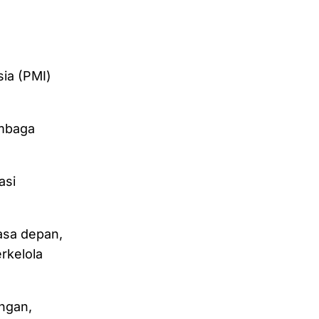
ia (PMI)
mbaga
asi
asa depan,
rkelola
ngan,