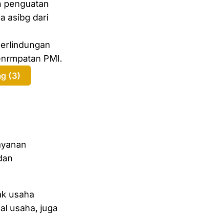
n penguatan
 asibg dari
perlindungan
penrmpatan PMI.
g (3)
ayanan
 dan
ak usaha
l usaha, juga