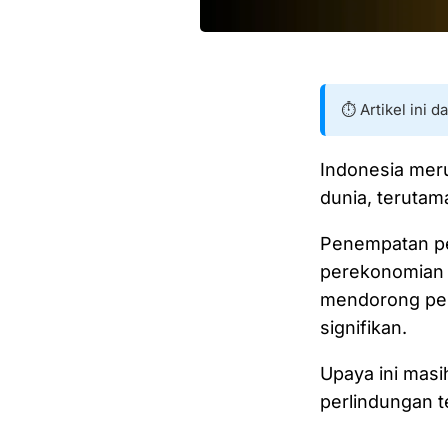
⏱️ Artikel ini 
Indonesia meru
dunia, teruta
Penempatan pek
perekonomian n
mendorong pen
signifikan.
Upaya ini masi
perlindungan t