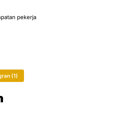
patan pekerja
ran (1)
n