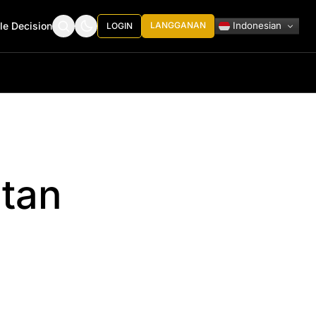
Indonesian
le Decision
LANGGANAN
LOGIN
atan