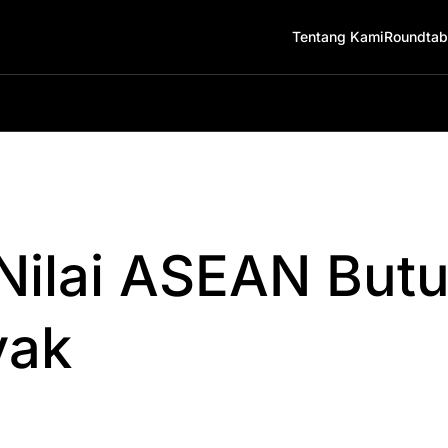
Tentang Kami
Roundtab
Nilai ASEAN Butu
yak