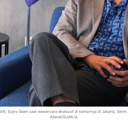
N, Sujiro Seam saat wawancara eksklusif di kantornya di Jakarta, Senin,
Afandi/SUAR.id.