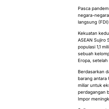
Pasca pandemi 
negara-negara 
langsung (FDI
Kekuatan kedu
ASEAN Sujiro 
populasi 1,1 mi
sebuah kelompo
Eropa, setelah
Berdasarkan d
barang antara 
miliar untuk e
perdagangan b
Impor meningk