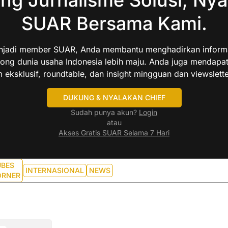
SUAR Bersama Kami.
jadi member SUAR, Anda membantu menghadirkan informas
ng dunia usaha Indonesia lebih maju. Anda juga mendapa
 eksklusif, roundtable, dan insight mingguan dan viewslette
DUKUNG & NYALAKAN CHIEF
Sudah punya akun?
Login
atau
Akses Gratis SUAR Selama 7 Hari
UBES
INTERNASIONAL
NEWS
ORNER