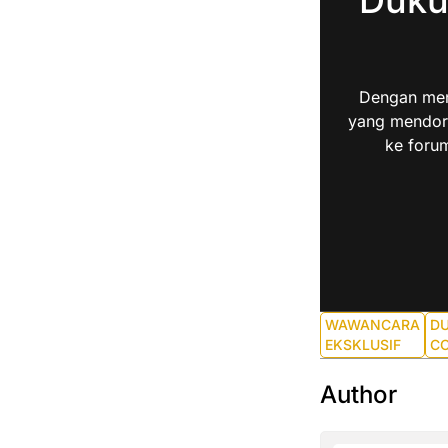
Dengan men
yang mendoro
ke forum
WAWANCARA
D
EKSKLUSIF
C
Author