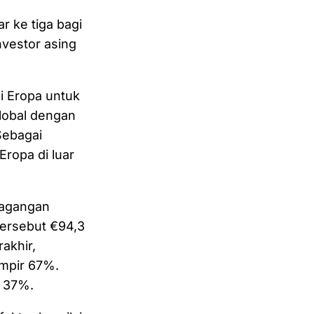
r ke tiga bagi
nvestor asing
i Eropa untuk
lobal dengan
 Sebagai
ropa di luar
dagangan
tersebut €94,3
akhir,
mpir 67%.
r 37%.