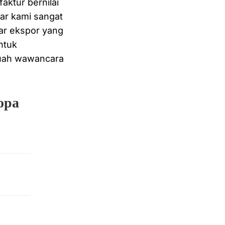
ktur bernilai
sar kami sangat
ar ekspor yang
ntuk
buah wawancara