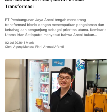
Transformasi
PT Pembangunan Jaya Ancol tengah mendorong
transformasi bisnis dengan menempatkan pengalaman dan
kebahagiaan pengunjung sebagai prioritas utama. Komisaris
Utama Irfan Setiaputra menyebut bahwa Ancol bukan
sekadar menjual wahana, melainkan menghadirkan
02 Jul 2026
•
1 Menit
pengalaman yang membuat pengunjung ingin kembali.
Oleh:
Agung Mahesa Fikri
,
Ahmad Afandi
Menurutnya, keberhasilan transformasi tidak hanya
bergantung pada inovasi atau teknologi, tetapi dimulai dari
perubahan