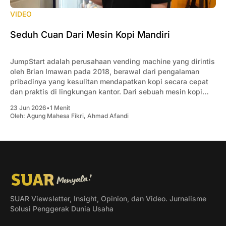
VIDEO
Seduh Cuan Dari Mesin Kopi Mandiri
JumpStart adalah perusahaan vending machine yang dirintis
oleh Brian Imawan pada 2018, berawal dari pengalaman
pribadinya yang kesulitan mendapatkan kopi secara cepat
dan praktis di lingkungan kantor. Dari sebuah mesin kopi
yang dipasang untuk memenuhi kebutuhan karyawan, usaha
23 Jun 2026
•
1 Menit
ini berkembang menjadi jaringan vending machine dengan
Oleh:
Agung Mahesa Fikri
,
Ahmad Afandi
ribuan titik layanan di berbagai
SUAR Viewsletter, Insight, Opinion, dan Video. Jurnalisme
Solusi Penggerak Dunia Usaha