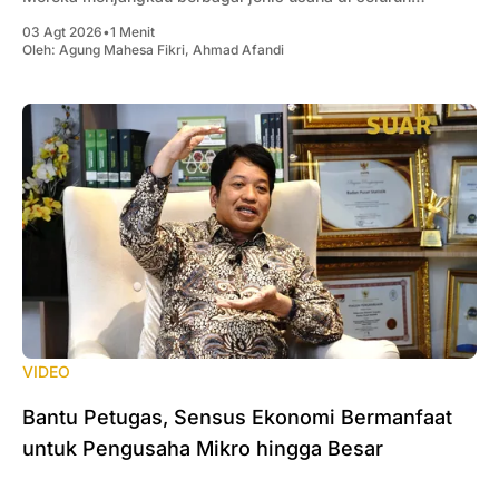
Indonesia, mulai dari usaha rumahan, UMKM, hingga
03 Agt 2026
•
1 Menit
perusahaan berskala besar, untuk memastikan setiap
Oleh:
Agung Mahesa Fikri
,
Ahmad Afandi
aktivitas ekonomi tercatat secara menyeluruh. Dalam
menjalankan tugasnya,
VIDEO
Bantu Petugas, Sensus Ekonomi Bermanfaat
untuk Pengusaha Mikro hingga Besar