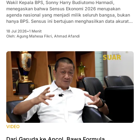
Wakil Kepala BPS, Sonny Harry Budiutomo Harmadi,
menegaskan bahwa Sensus Ekonomi 2026 merupakan
agenda nasional yang menjadi milik seluruh bangsa, bukan
hanya BPS. Sensus ini bertujuan menghasilkan data akurat
mengenai kondisi dan struktur ekonomi Indonesia sebagai
18 Jul 2026
•
1 Menit
dasar penyusunan kebijakan pemerintah, sekaligus menjadi
Oleh:
Agung Mahesa Fikri
,
Ahmad Afandi
acuan bagi pelaku usaha dan investor. Ia menjelaskan,
VIDEO
Dari Garuda ke Ancol, Bawa Formula