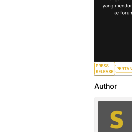
yang mendoro
ke forum
PRESS
PERTA
RELEASE
Author