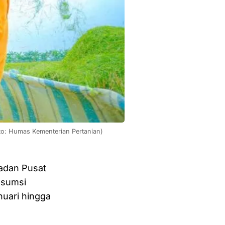
to: Humas Kementerian Pertanian)
adan Pusat
nsumsi
uari hingga