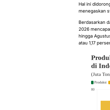
Hal ini didoro
menegaskan sw
Berdasarkan d
2026 mencapai 
hingga Agustus
atau 1,17 pers