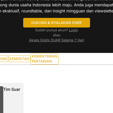
ng dunia usaha Indonesia lebih maju. Anda juga mendapa
 eksklusif, roundtable, dan insight mingguan dan viewslette
DUKUNG & NYALAKAN CHIEF
Sudah punya akun?
Login
atau
Akses Gratis SUAR Selama 7 Hari
KEMENTERIAN
NIAN
KEMENTAN
PERTANIAN
Tim Suar