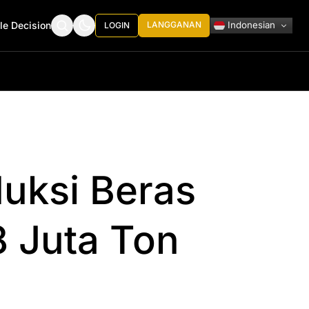
Indonesian
le Decision
LANGGANAN
LOGIN
uksi Beras
8 Juta Ton