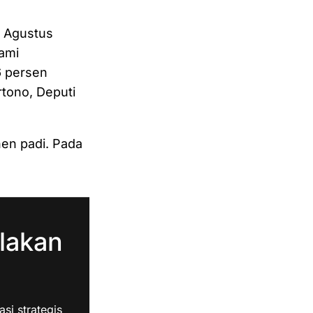
n Agustus
ami
6 persen
tono, Deputi
nen padi. Pada
lakan
i strategis