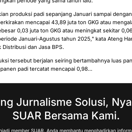
ngkan periode yang sama tahun lalu.
ian produksi padi sepanjang Januari sampai denga
erkirakan mencapai 43,89 juta ton GKG atau mengal
besar 0,03 juta ton GKG atau meningkat sekitar 0,0
eriode Januari-Agustus tahun 2025," kata Ateng Har
k Distribusi dan Jasa BPS.
ksi tersebut berjalan seiring bertambahnya luas pa
 panen padi tercatat mencapai 0,98…
ng Jurnalisme Solusi, Nya
SUAR Bersama Kami.
jadi member SUAR, Anda membantu menghadirkan informas