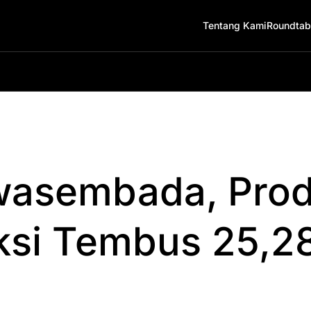
Tentang Kami
Roundtab
wasembada, Prod
ksi Tembus 25,2