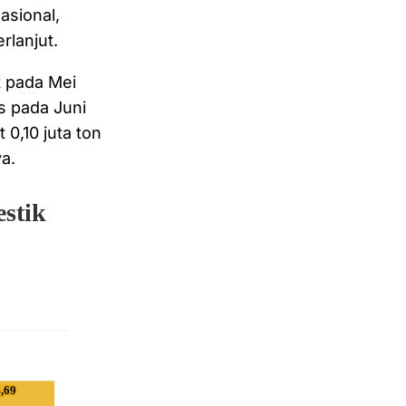
asional,
lanjut.
t pada Mei
s pada Juni
0,10 juta ton
a.