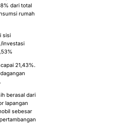
% dari total
onsumsi rumah
 sisi
/investasi
7,53%
capai 21,43%.
erdagangan
.
h berasal dari
or lapangan
mobil sebesar
n pertambangan