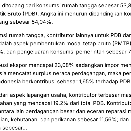
ditopang dari konsumsi rumah tangga sebesar 53,88
ik Bruto (PDB). Angka ini menurun dibandingkan k
ang sebesar 54,04%.
si rumah tangga, kontributor lainnya untuk PDB dari
dalah aspek pembentukan modal tetap bruto (PMTB)
%, dan pengeluaran konsumsi pemerintah sebesar 
busi ekspor mencapai 23,08% sedangkan impor men
sia mencatat surplus neraca perdagangan, maka p
Indonesia berkontribusi sebesar 1,65% terhadap PDB
dari aspek lapangan usaha, kontributor terbesar masi
lahan yang mencapai 19,2% dari total PDB. Kontribut
antara lain perdagangan besar dan eceran reparasi 
nian, kehutanan, dan perikanan sebesar 11,56%; da
n sebesar…