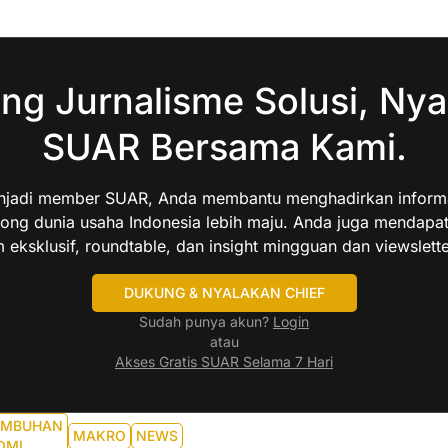
ng Jurnalisme Solusi, Nya
SUAR Bersama Kami.
jadi member SUAR, Anda membantu menghadirkan informas
ng dunia usaha Indonesia lebih maju. Anda juga mendapa
 eksklusif, roundtable, dan insight mingguan dan viewslette
DUKUNG & NYALAKAN CHIEF
Sudah punya akun?
Login
atau
Akses Gratis SUAR Selama 7 Hari
UMBUHAN
MAKRO
NEWS
OMI