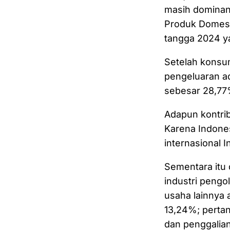
masih dominan 
Produk Domest
tangga 2024 y
Setelah konsum
pengeluaran a
sebesar 28,77
Adapun kontri
Karena Indone
internasional 
Sementara itu 
industri pengo
usaha lainnya 
13,24%; perta
dan penggalia