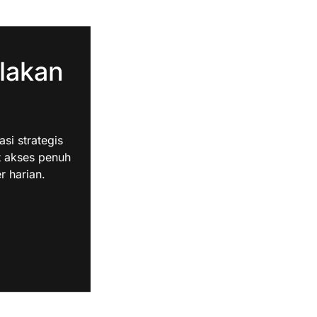
lakan
i strategis
t akses penuh
r harian.