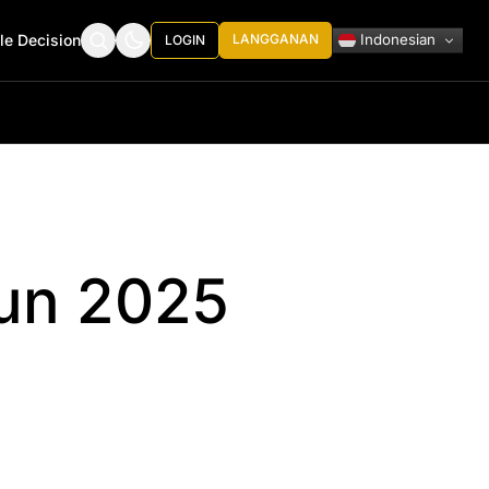
Indonesian
le Decision
LANGGANAN
LOGIN
un 2025