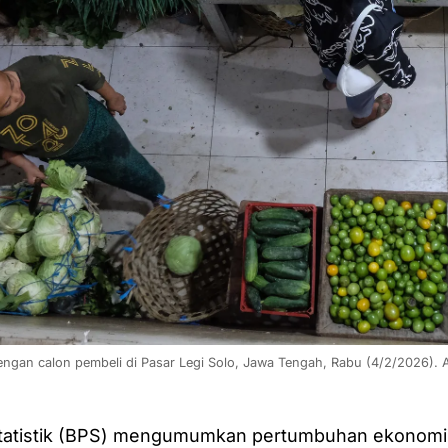
engan calon pembeli di Pasar Legi Solo, Jawa Tengah, Rabu (4/2/2026)
tatistik (BPS) mengumumkan pertumbuhan ekonomi