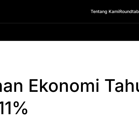
Tentang Kami
Roundtab
an Ekonomi Tah
11%