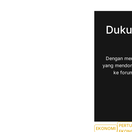
Duku
Dengan men
yang mendoro
ke forum
PERT
EKONOMI
EKON