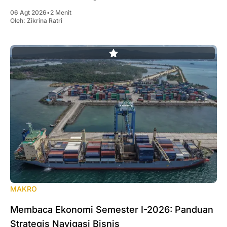
06 Agt 2026
•
2 Menit
Oleh:
Zikrina Ratri
MAKRO
Membaca Ekonomi Semester I-2026: Panduan
Strategis Navigasi Bisnis