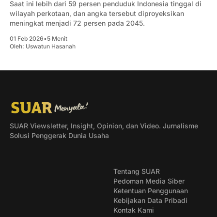
Saat ini lebih dari 59 persen penduduk Indonesia tinggal di
wilayah perkotaan, dan angka tersebut diproyeksikan
meningkat menjadi 72 persen pada 2045.
01 Feb 2026
•
5 Menit
Oleh:
Uswatun Hasanah
SUAR Viewsletter, Insight, Opinion, dan Video. Jurnalisme
Solusi Penggerak Dunia Usaha
Tentang SUAR
Pedoman Media Siber
Ketentuan Penggunaan
Kebijakan Data Pribadi
Kontak Kami