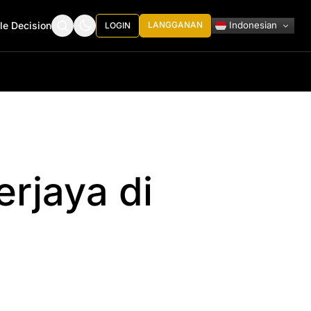
Indonesian
le Decision
LANGGANAN
LOGIN
rjaya di