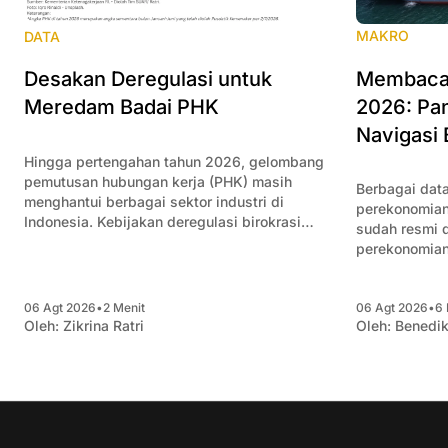
MAKRO
DATA
Membaca 
Desakan Deregulasi untuk
2026: Pan
Meredam Badai PHK
Navigasi 
Hingga pertengahan tahun 2026, gelombang
pemutusan hubungan kerja (PHK) masih
Berbagai data
menghantui berbagai sektor industri di
perekonomian
Indonesia. Kebijakan deregulasi birokrasi
sudah resmi di
menjadi kunci untuk meredam angka PHK
perekonomian
semakin bertambah.
Artikel ini 
itu dan mema
06 Agt 2026
•
2 Menit
06 Agt 2026
•
6 
bagi pengusa
Oleh:
Zikrina Ratri
Oleh:
Benedik