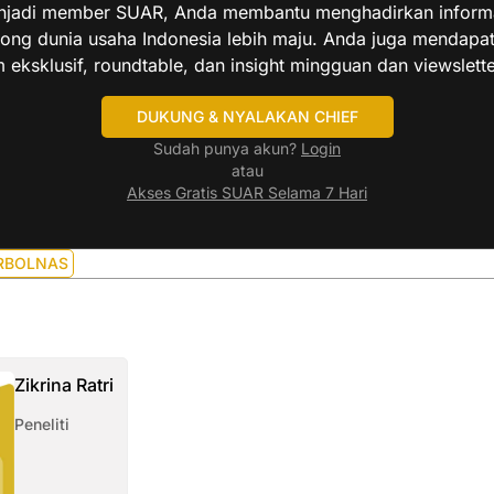
jadi member SUAR, Anda membantu menghadirkan informas
ng dunia usaha Indonesia lebih maju. Anda juga mendapa
 eksklusif, roundtable, dan insight mingguan dan viewslette
DUKUNG & NYALAKAN CHIEF
Sudah punya akun?
Login
atau
Akses Gratis SUAR Selama 7 Hari
RBOLNAS
Zikrina Ratri
Peneliti