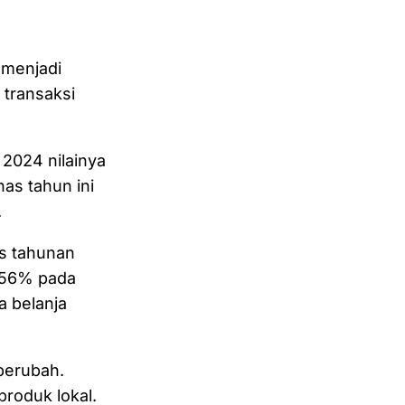
) menjadi
 transaksi
n 2024 nilainya
nas tahun ini
.
as tahunan
 56% pada
 belanja
berubah.
produk lokal.