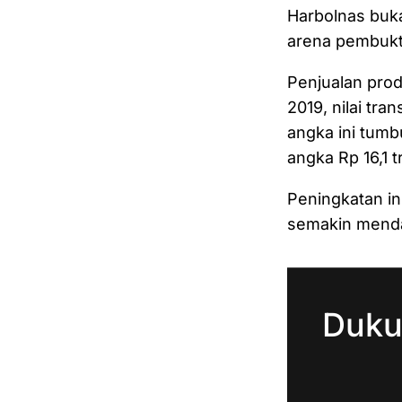
Harbolnas buka
arena pembukt
Penjualan prod
2019, nilai tra
angka ini tumb
angka Rp 16,1 t
Peningkatan in
semakin menda
Duku