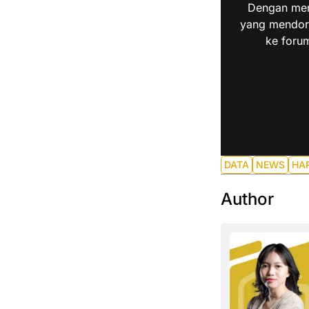
Dengan men
yang mendoro
ke forum
DATA
NEWS
HA
Author