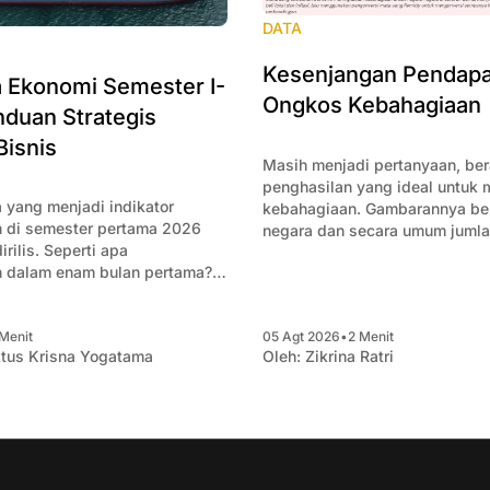
DATA
Kesenjangan Pendapa
Ekonomi Semester I-
Ongkos Kebahagiaan
duan Strategis
Bisnis
Masih menjadi pertanyaan, be
penghasilan yang ideal untuk
 yang menjadi indikator
kebahagiaan. Gambarannya ber
 di semester pertama 2026
negara dan secara umum juml
rilis. Seperti apa
sulit mengejar biaya kebahagi
 dalam enam bulan pertama?
mencoba merangkum data-data
knai apa saja yang penting
Menit
05 Agt 2026
•
2 Menit
ha.
tus Krisna Yogatama
Oleh:
Zikrina Ratri