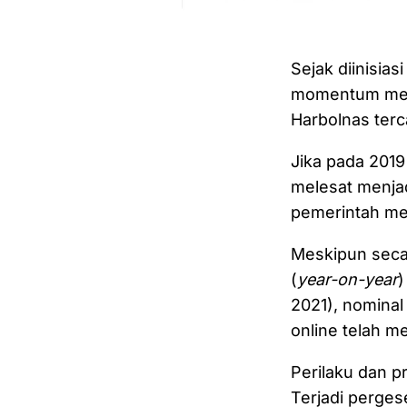
Sejak diinisias
momentum mend
Harbolnas terc
Jika pada 2019 
melesat menjad
pemerintah men
Meskipun seca
(
year-on-year
)
2021), nomina
online telah m
Perilaku dan p
Terjadi perges