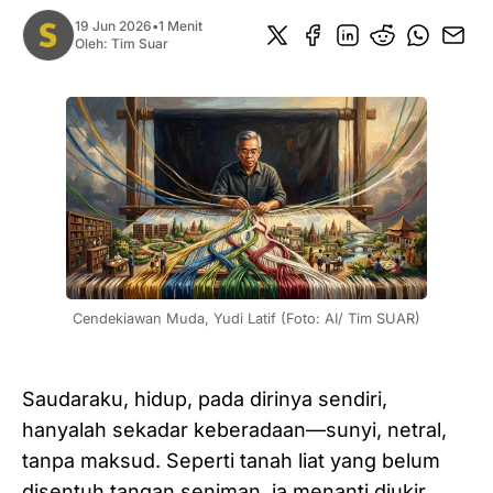
19 Jun 2026
•
1 Menit
Oleh:
Tim Suar
Cendekiawan Muda, Yudi Latif (Foto: AI/ Tim SUAR)
Saudaraku, hidup, pada dirinya sendiri,
hanyalah sekadar keberadaan—sunyi, netral,
tanpa maksud. Seperti tanah liat yang belum
disentuh tangan seniman, ia menanti diukir,