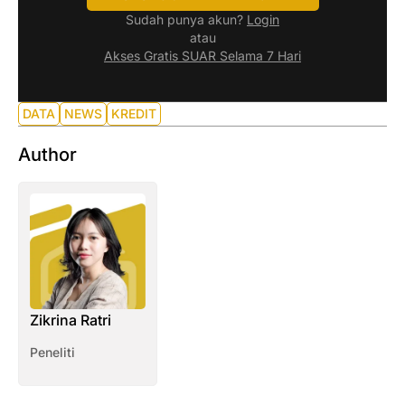
Sudah punya akun?
Login
atau
Akses Gratis SUAR Selama 7 Hari
DATA
NEWS
KREDIT
Author
Zikrina Ratri
Peneliti