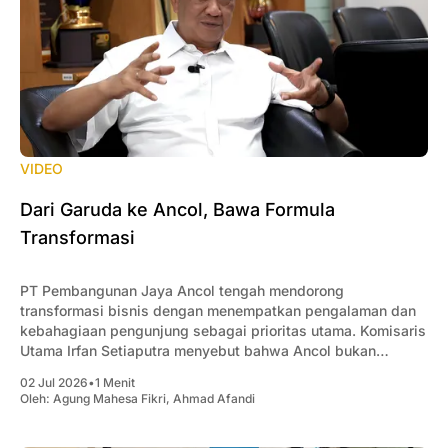
VIDEO
Dari Garuda ke Ancol, Bawa Formula
Transformasi
PT Pembangunan Jaya Ancol tengah mendorong
transformasi bisnis dengan menempatkan pengalaman dan
kebahagiaan pengunjung sebagai prioritas utama. Komisaris
Utama Irfan Setiaputra menyebut bahwa Ancol bukan
sekadar menjual wahana, melainkan menghadirkan
02 Jul 2026
•
1 Menit
pengalaman yang membuat pengunjung ingin kembali.
Oleh:
Agung Mahesa Fikri
,
Ahmad Afandi
Menurutnya, keberhasilan transformasi tidak hanya
bergantung pada inovasi atau teknologi, tetapi dimulai dari