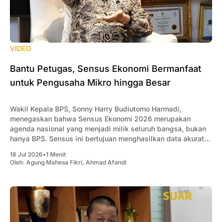
VIDEO
Bantu Petugas, Sensus Ekonomi Bermanfaat
untuk Pengusaha Mikro hingga Besar
Wakil Kepala BPS, Sonny Harry Budiutomo Harmadi,
menegaskan bahwa Sensus Ekonomi 2026 merupakan
agenda nasional yang menjadi milik seluruh bangsa, bukan
hanya BPS. Sensus ini bertujuan menghasilkan data akurat
mengenai kondisi dan struktur ekonomi Indonesia sebagai
18 Jul 2026
•
1 Menit
dasar penyusunan kebijakan pemerintah, sekaligus menjadi
Oleh:
Agung Mahesa Fikri
,
Ahmad Afandi
acuan bagi pelaku usaha dan investor. Ia menjelaskan,