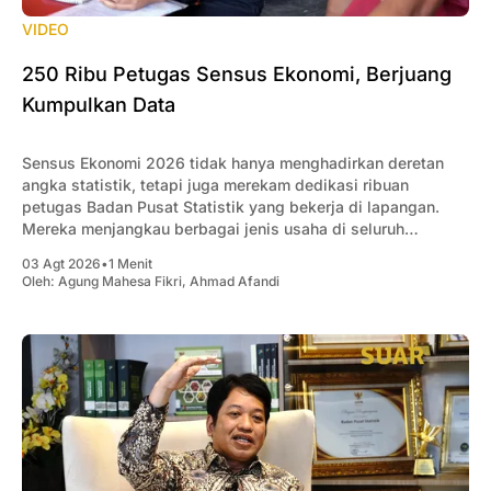
VIDEO
250 Ribu Petugas Sensus Ekonomi, Berjuang
Kumpulkan Data
Sensus Ekonomi 2026 tidak hanya menghadirkan deretan
angka statistik, tetapi juga merekam dedikasi ribuan
petugas Badan Pusat Statistik yang bekerja di lapangan.
Mereka menjangkau berbagai jenis usaha di seluruh
Indonesia, mulai dari usaha rumahan, UMKM, hingga
03 Agt 2026
•
1 Menit
perusahaan berskala besar, untuk memastikan setiap
Oleh:
Agung Mahesa Fikri
,
Ahmad Afandi
aktivitas ekonomi tercatat secara menyeluruh. Dalam
menjalankan tugasnya,