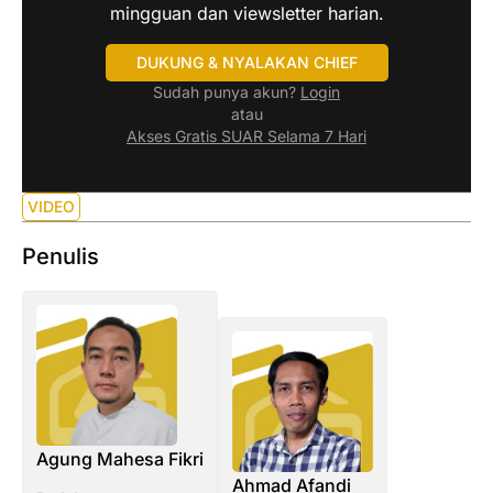
mingguan dan viewsletter harian.
DUKUNG & NYALAKAN CHIEF
Sudah punya akun?
Login
atau
Akses Gratis SUAR Selama 7 Hari
VIDEO
Penulis
Agung Mahesa Fikri
Ahmad Afandi