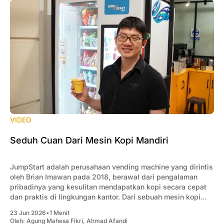
perubahan
VIDEO
Seduh Cuan Dari Mesin Kopi Mandiri
JumpStart adalah perusahaan vending machine yang dirintis
oleh Brian Imawan pada 2018, berawal dari pengalaman
pribadinya yang kesulitan mendapatkan kopi secara cepat
dan praktis di lingkungan kantor. Dari sebuah mesin kopi
yang dipasang untuk memenuhi kebutuhan karyawan, usaha
23 Jun 2026
•
1 Menit
ini berkembang menjadi jaringan vending machine dengan
Oleh:
Agung Mahesa Fikri
,
Ahmad Afandi