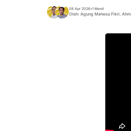
08 Apr 2026
•
1 Menit
Oleh:
Agung Mahesa Fikri
,
Ahm