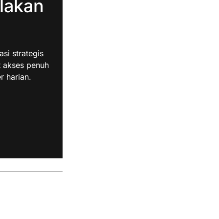
lakan
i strategis
t akses penuh
r harian.