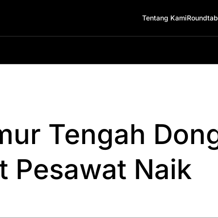
Tentang Kami
Roundtab
imur Tengah Don
et Pesawat Naik