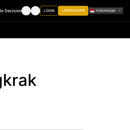
Indonesian
le Decision
LANGGANAN
LOGIN
gkrak