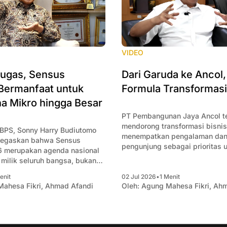
VIDEO
tugas, Sensus
Dari Garuda ke Ancol
Bermanfaat untuk
Formula Transformasi
a Mikro hingga Besar
PT Pembangunan Jaya Ancol t
mendorong transformasi bisni
 BPS, Sonny Harry Budiutomo
menempatkan pengalaman dan
negaskan bahwa Sensus
pengunjung sebagai prioritas 
 merupakan agenda nasional
Komisaris Utama Irfan Setiapu
milik seluruh bangsa, bukan
bahwa Ancol bukan sekadar m
nsus ini bertujuan
wahana, melainkan menghadir
enit
02 Jul 2026
•
1 Menit
 data akurat mengenai kondisi
ahesa Fikri
,
Ahmad Afandi
Oleh:
Agung Mahesa Fikri
,
Ahm
pengalaman yang membuat pe
ekonomi Indonesia sebagai
ingin kembali. Menurutnya, ke
unan kebijakan pemerintah,
transformasi tidak hanya berg
njadi acuan bagi pelaku usaha
inovasi atau teknologi, tetapi d
dan investor. Ia menjelaskan,