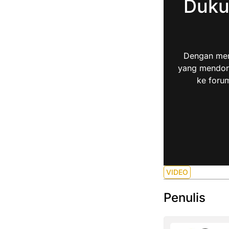
Duku
Dengan men
yang mendoro
ke forum
VIDEO
Penulis