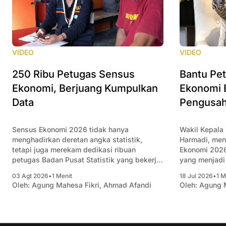
VIDEO
VIDEO
250 Ribu Petugas Sensus
Bantu Pe
Ekonomi, Berjuang Kumpulkan
Ekonomi 
Data
Pengusah
Sensus Ekonomi 2026 tidak hanya
Wakil Kepala
menghadirkan deretan angka statistik,
Harmadi, me
tetapi juga merekam dedikasi ribuan
Ekonomi 2026
petugas Badan Pusat Statistik yang bekerja
yang menjadi 
di lapangan. Mereka menjangkau berbagai
hanya BPS. Se
03 Agt 2026
•
1 Menit
18 Jul 2026
•
1 M
jenis usaha di seluruh Indonesia, mulai dari
menghasilkan
Oleh:
Agung Mahesa Fikri
,
Ahmad Afandi
Oleh:
Agung M
usaha rumahan, UMKM, hingga perusahaan
dan struktur 
berskala besar, untuk memastikan setiap
dasar penyus
aktivitas ekonomi tercatat secara
sekaligus me
menyeluruh. Dalam menjalankan tugasnya,