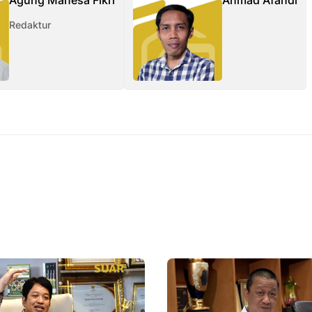
Agung Mahesa Fikri
Ahmad Afandi
Redaktur