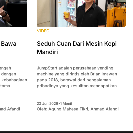
VIDEO
, Bawa
Seduh Cuan Dari Mesin Kopi
Mandiri
engah
JumpStart adalah perusahaan vending
s dengan
machine yang dirintis oleh Brian Imawan
 kebahagiaan
pada 2018, berawal dari pengalaman
utama.
pribadinya yang kesulitan mendapatkan
tra menyebut
kopi secara cepat dan praktis di lingkungan
enjual
kantor. Dari sebuah mesin kopi yang
kan
dipasang untuk memenuhi kebutuhan
23 Jun 2026
•
1 Menit
ad Afandi
Oleh:
Agung Mahesa Fikri
,
Ahmad Afandi
ngunjung
karyawan, usaha ini berkembang menjadi
berhasilan
jaringan vending machine dengan ribuan
antung pada
titik layanan di berbagai
imulai dari