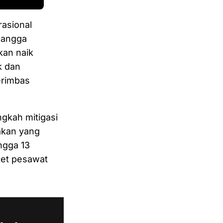
asional
langga
kan naik
k dan
erimbas
gkah mitigasi
jakan yang
ngga 13
ket pesawat