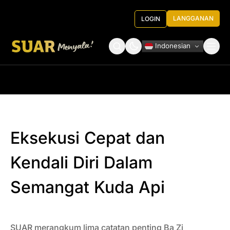
LANGGANAN
LOGIN
Indonesian
Tentang Kami
Roundtable Decision
Eksekusi Cepat dan
Kendali Diri Dalam
Semangat Kuda Api
SUAR merangkum lima catatan penting Ba Zi