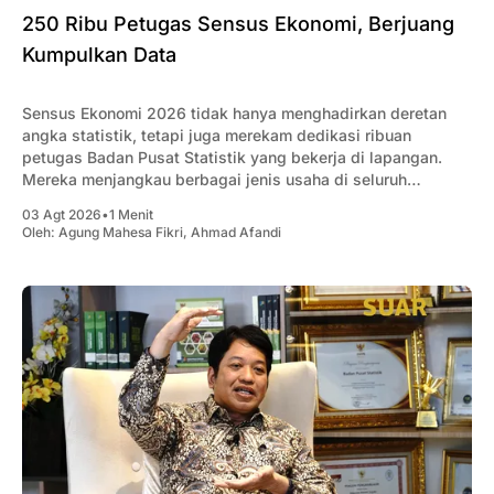
250 Ribu Petugas Sensus Ekonomi, Berjuang
Kumpulkan Data
Sensus Ekonomi 2026 tidak hanya menghadirkan deretan
angka statistik, tetapi juga merekam dedikasi ribuan
petugas Badan Pusat Statistik yang bekerja di lapangan.
Mereka menjangkau berbagai jenis usaha di seluruh
Indonesia, mulai dari usaha rumahan, UMKM, hingga
03 Agt 2026
•
1 Menit
perusahaan berskala besar, untuk memastikan setiap
Oleh:
Agung Mahesa Fikri
,
Ahmad Afandi
aktivitas ekonomi tercatat secara menyeluruh. Dalam
menjalankan tugasnya,