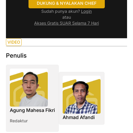
DUKUNG & NYALAKAN CHIEF
Sudah punya akun?
Login
atau
Akses Gratis SUAR Selama 7 Hari
VIDEO
Penulis
Agung Mahesa Fikri
Ahmad Afandi
Redaktur