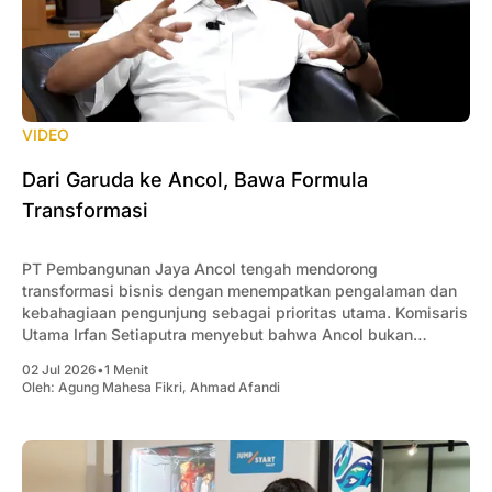
VIDEO
Dari Garuda ke Ancol, Bawa Formula
Transformasi
PT Pembangunan Jaya Ancol tengah mendorong
transformasi bisnis dengan menempatkan pengalaman dan
kebahagiaan pengunjung sebagai prioritas utama. Komisaris
Utama Irfan Setiaputra menyebut bahwa Ancol bukan
sekadar menjual wahana, melainkan menghadirkan
02 Jul 2026
•
1 Menit
pengalaman yang membuat pengunjung ingin kembali.
Oleh:
Agung Mahesa Fikri
,
Ahmad Afandi
Menurutnya, keberhasilan transformasi tidak hanya
bergantung pada inovasi atau teknologi, tetapi dimulai dari
perubahan