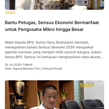
VIDEO
Bantu Petugas, Sensus Ekonomi Bermanfaat
untuk Pengusaha Mikro hingga Besar
Wakil Kepala BPS, Sonny Harry Budiutomo Harmadi,
menegaskan bahwa Sensus Ekonomi 2026 merupakan
agenda nasional yang menjadi milik seluruh bangsa, bukan
hanya BPS. Sensus ini bertujuan menghasilkan data akurat
mengenai kondisi dan struktur ekonomi Indonesia sebagai
18 Jul 2026
•
1 Menit
dasar penyusunan kebijakan pemerintah, sekaligus menjadi
Oleh:
Agung Mahesa Fikri
,
Ahmad Afandi
acuan bagi pelaku usaha dan investor. Ia menjelaskan,