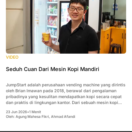
VIDEO
Seduh Cuan Dari Mesin Kopi Mandiri
JumpStart adalah perusahaan vending machine yang dirintis
oleh Brian Imawan pada 2018, berawal dari pengalaman
pribadinya yang kesulitan mendapatkan kopi secara cepat
dan praktis di lingkungan kantor. Dari sebuah mesin kopi
yang dipasang untuk memenuhi kebutuhan karyawan, usaha
23 Jun 2026
•
1 Menit
ini berkembang menjadi jaringan vending machine dengan
Oleh:
Agung Mahesa Fikri
,
Ahmad Afandi
ribuan titik layanan di berbagai