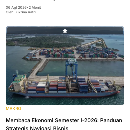
06 Agt 2026
•
2 Menit
Oleh:
Zikrina Ratri
MAKRO
Membaca Ekonomi Semester I-2026: Panduan
Strategis Navigasi Bisnis