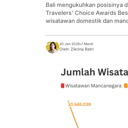
Bali mengukuhkan posisinya di
Travelers' Choice Awards Best
wisatawan domestik dan manca
20 Jan 2026
•
1 Menit
Oleh:
Zikrina Ratri