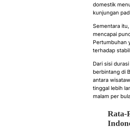
domestik menun
kunjungan pad
Sementara itu
mencapai punc
Pertumbuhan y
terhadap stabil
Dari sisi dura
berbintang di 
antara wisata
tinggal lebih 
malam per bul