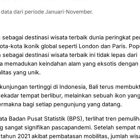
n sebagai destinasi wisata terbaik dunia peringkat pe
ta-kota ikonik global seperti London dan Paris. Popu
sebagai destinasi wisata terbaik ini tidak lepas dari
 memadukan keindahan alam yang eksotis dengan
litas yang unik.
kunjungan tertinggi di Indonesia, Bali terus membu
sekadar tempat berlibur, melainkan sebuah ikon ya
rmakna bagi setiap pengunjung yang datang.
ta Badan Pusat Statistik (BPS), terlihat tren pemul
 sangat signifikan pascapandemi. Setelah sempat m
tahun 2021 akibat pembatasan mobilitas, jumlah wi