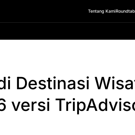
Tentang Kami
Roundtab
di Destinasi Wisa
 versi TripAdvis