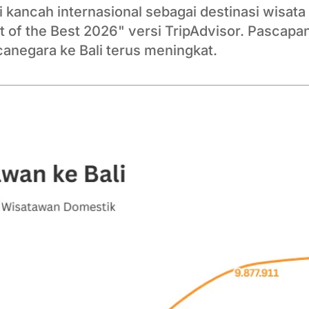
 kancah internasional sebagai destinasi wisata 
 of the Best 2026" versi TripAdvisor. Pascapa
negara ke Bali terus meningkat.