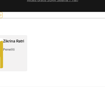
I
Zikrina Ratri
Peneliti