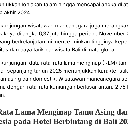
jukkan lonjakan tajam hingga mencapai angka di ata
a akhir 2024.
, kunjungan wisatawan mancanegara juga merangkak
aknya di angka 6,37 juta hingga periode November 
ang berkelanjutan ini mencerminkan tingginya kepe
itas dan daya tarik pariwisata Bali di mata global.
si kunjungan, data rata-rata lama menginap (RLM) tam
Bali sepanjang tahun 2025 menunjukkan karakteristi
wan asing dan domestik. Wisatawan mancanegara se
lama dengan rata-rata kunjungan berkisar antara 2,75
an.