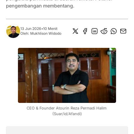
pengembangan membentang.
13 Jun 2026
•
10 Menit
Oleh:
Mukhlison Widodo
CEO & Founder Atourin Reza Permadi Halim 
(Suar/id/Afandi)